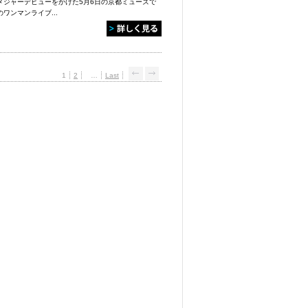
メジャーデビューをかけた5月6日の京都ミューズで
のワンマンライブ...
1
2
…
Last