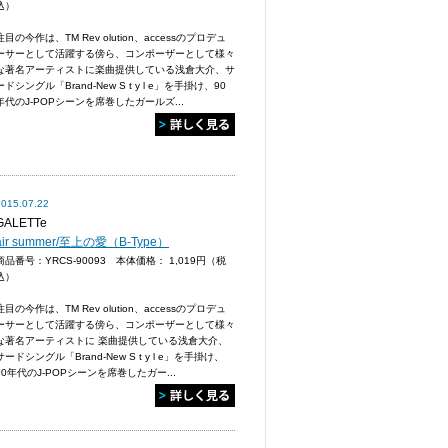
込）
注目の今作は、TM Rev olution、accessのプロデュ
ーサーとして活躍する傍ら、コンポーザーとして様々
な著名アーティストに楽曲提供している浅倉大介、サ
ードシングル「Brand-New S t y l e」を手掛け、90
年代のJ-POPシーンを席巻したガールズ...
2015.07.22
GALETTe
air summer/至上の愛（B-Type）
商品番号：YRCS-90093 本体価格：
1,019円（税
込）
注目の今作は、TM Rev olution、accessのプロデュ
ーサーとして活躍する傍ら、コンポーザーとして様々
な著名アーティストに 楽曲提供している浅倉大介、
サードシングル「Brand-New S t y l e」を手掛け、
90年代のJ-POPシーンを席巻したガー...