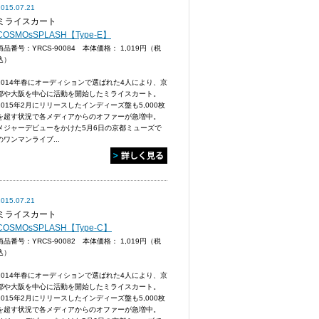
2015.07.21
ミライスカート
COSMOsSPLASH【Type-E】
商品番号：YRCS-90084 本体価格：
1,019円（税
込）
2014年春にオーディションで選ばれた4人により、京
都や大阪を中心に活動を開始したミライスカート。
2015年2月にリリースしたインディーズ盤も5,000枚
を超す状況で各メディアからのオファーが急増中。
メジャーデビューをかけた5月6日の京都ミューズで
のワンマンライブ...
2015.07.21
ミライスカート
COSMOsSPLASH【Type-C】
商品番号：YRCS-90082 本体価格：
1,019円（税
込）
2014年春にオーディションで選ばれた4人により、京
都や大阪を中心に活動を開始したミライスカート。
2015年2月にリリースしたインディーズ盤も5,000枚
を超す状況で各メディアからのオファーが急増中。