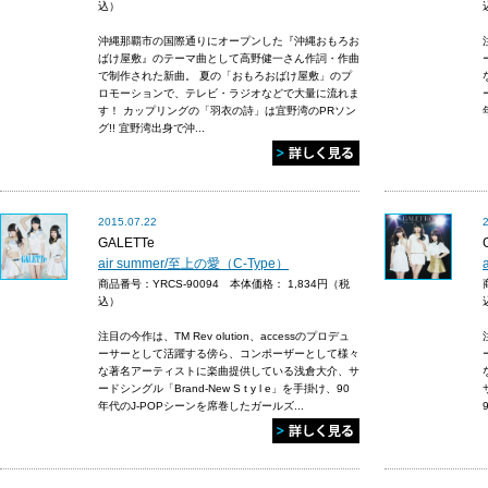
込）
沖縄那覇市の国際通りにオープンした『沖縄おもろお
ばけ屋敷』のテーマ曲として高野健一さん作詞・作曲
で制作された新曲。 夏の「おもろおばけ屋敷」のプ
ロモーションで、テレビ・ラジオなどで大量に流れま
す！ カップリングの「羽衣の詩」は宜野湾のPRソン
グ!! 宜野湾出身で沖...
2015.07.22
GALETTe
air summer/至上の愛（C-Type）
商品番号：YRCS-90094 本体価格：
1,834円（税
込）
注目の今作は、TM Rev olution、accessのプロデュ
ーサーとして活躍する傍ら、コンポーザーとして様々
な著名アーティストに楽曲提供している浅倉大介、サ
ードシングル「Brand-New S t y l e」を手掛け、90
年代のJ-POPシーンを席巻したガールズ...