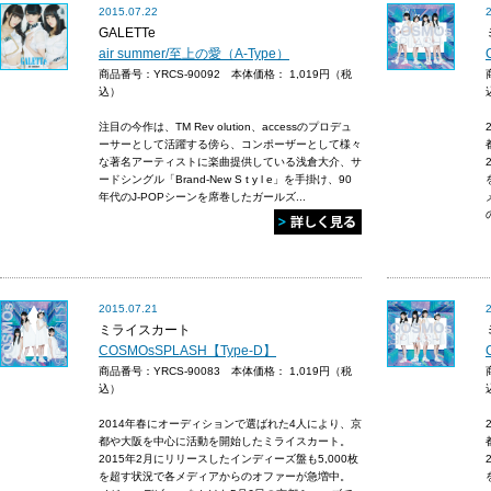
2015.07.22
GALETTe
air summer/至上の愛（A-Type）
商品番号：YRCS-90092 本体価格：
1,019円（税
込）
注目の今作は、TM Rev olution、accessのプロデュ
ーサーとして活躍する傍ら、コンポーザーとして様々
な著名アーティストに楽曲提供している浅倉大介、サ
ードシングル「Brand-New S t y l e」を手掛け、90
年代のJ-POPシーンを席巻したガールズ...
2015.07.21
ミライスカート
COSMOsSPLASH【Type-D】
商品番号：YRCS-90083 本体価格：
1,019円（税
込）
2014年春にオーディションで選ばれた4人により、京
都や大阪を中心に活動を開始したミライスカート。
2015年2月にリリースしたインディーズ盤も5,000枚
を超す状況で各メディアからのオファーが急増中。