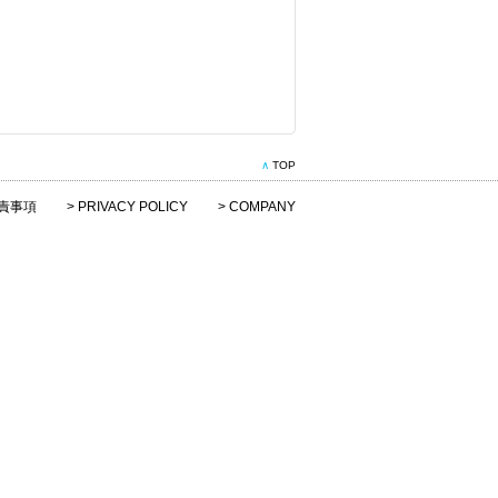
∧
TOP
責事項
>
PRIVACY POLICY
>
COMPANY