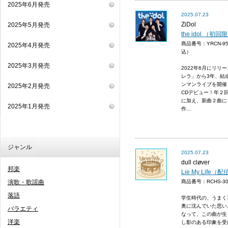
2025年6月発売
2025.07.23
ZiDol
2025年5月発売
the idol （初
商品番号：YRCN-9
2025年4月発売
込）
2025年3月発売
2022年6月にリリースし
レラ」から3年、結
ンマンライブを開催し
2025年2月発売
CDデビュー！年２
に加え、新曲２曲に
2025年1月発売
作...
ジャンル
2025.07.23
dull cløver
邦楽
Lie My Life（
演歌・歌謡曲
商品番号：RCHS-
落語
学生時代の、うまく
奥に沈んでいた思い
バラエティ
なって、この曲が生
洋楽
し影のある印象を受