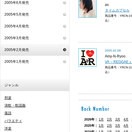
2005年6月発売
as
タイムカプセル
2005年5月発売
商品番号：YRCN-1
込）
2005年4月発売
2005年3月発売
2005年2月発売
2005.02.09
Amy-N-Ryoo
2005年1月発売
VA ～REGGAE
商品番号：YRCN-1
込）
ジャンル
邦楽
演歌・歌謡曲
落語
2026年
｜
1月
2月
3月
4月
バラエティ
2025年
｜
1月
2月
3月
4月
洋楽
2024年
｜
1月
2月
3月
4月