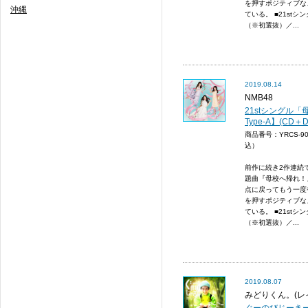
を押すポジティブな
沖縄
ている。 ■21st
（※初選抜）／...
2019.08.14
NMB48
21stシングル
Type-A】(CD＋D
商品番号：YRCS-9
込）
前作に続き2作連続
題曲『母校へ帰れ！
点に戻ってもう一度
を押すポジティブな
ている。 ■21st
（※初選抜）／...
2019.08.07
みどりくん。(レ