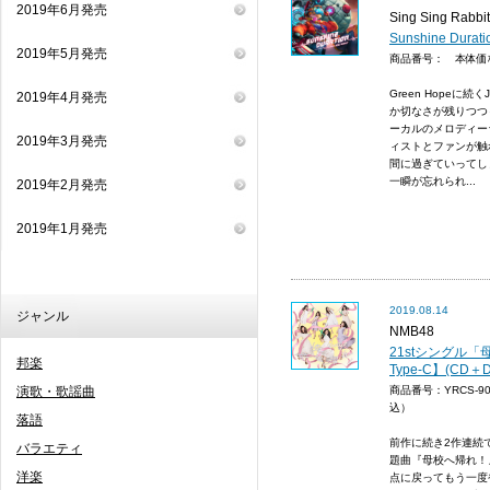
2019年6月発売
Sing Sing Rabbit
Sunshine Dur
2019年5月発売
商品番号： 本体
Green Hopeに
2019年4月発売
か切なさが残りつつ
ーカルのメロディー
2019年3月発売
ィストとファンが触
間に過ぎていってし
一瞬が忘れられ...
2019年2月発売
2019年1月発売
2019.08.14
ジャンル
NMB48
21stシングル
邦楽
Type-C】(CD＋D
演歌・歌謡曲
商品番号：YRCS-9
込）
落語
前作に続き2作連続
バラエティ
題曲『母校へ帰れ！
洋楽
点に戻ってもう一度