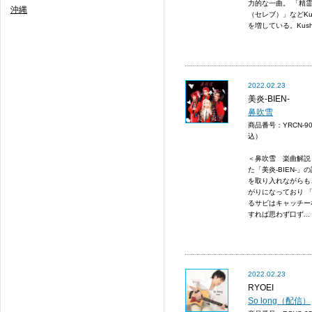
力的な一曲。 「精
沖縄
（セレブ）」などKu
を増している。Kush.
2022.02.23
美炎-BIEN-
鼻吹雪
商品番号：YRCN-9
込）
＜鼻吹雪 楽曲解説＞
た「美炎-BIEN-
を取り入れながらも
がりになっており 
るサビはキャッチー
すれば思わず口ず...
2022.02.23
RYOEI
So long（配信）