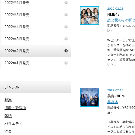
2022年6月発売
2022.02.23
NMB48
2022年5月発売
恋と愛のその間には
商品番号：YRCS-9
2022年4月発売
込）
2022年3月発売
Wセンターとして“上
がセンターを務める
他、通常盤Type-A
2022年2月発売
ンターを務める ア
ャン」、通常盤Type
2022年1月発売
いう...
ジャンル
2022.02.23
美炎-BIEN-
邦楽
鼻水木
演歌・歌謡曲
商品番号：YRCN-9
込）
落語
＜鼻水木 楽曲解説
バラエティ
イストの感じられる
洋楽
ーフにも通じるよう