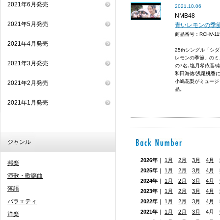
2021年6月発売
2021.10.06
NMB48
2021年5月発売
青いレモンの季節
商品番号：RCHV-1
2021年4月発売
25thシングル「
レモンの季節」のミ
2021年3月発売
の7名､塩月希依音/
和田海佑/浅尾桃香に
小嶋花梨がミュージ
2021年2月発売
品。
2021年1月発売
ジャンル
2026年
｜
1月
2月
3月
4月
邦楽
2025年
｜
1月
2月
3月
4月
演歌・歌謡曲
2024年
｜
1月
2月
3月
4月
落語
2023年
｜
1月
2月
3月
4月
バラエティ
2022年
｜
1月
2月
3月
4月
2021年
｜
1月
2月
3月
4月
洋楽