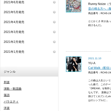
2021年6月発売
Runny Noiz
音の鳴る方へ（
2021年5月発売
商品番号：RCHS-
とにかくさ 何があっ
2021年4月発売
続けるんだ｡
2021年3月発売
2021年2月発売
2021年1月発売
2021.11.10
YU-A
Cat Walk（配信
ジャンル
商品番号：RCHS-
この曲は人生という道
邦楽
った曲で、このテー
演歌・歌謡曲
「DREAM」を制
なんです。 楽曲は
落語
掛けてくれていたshin
はのシンプルだ...
バラエティ
洋楽