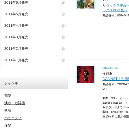
V.A.
2011年6月発売
リラックス主義
ックスBGM集～
2011年5月発売
商品番号：USM-0
2011年4月発売
2011年3月発売
2011年2月発売
2011年1月発売
2011.09.14
jealkb
AGAINST【初回盤
ジャンル
商品番号：YRCN-9
込）
邦楽
名曲「誓い」といったj
演歌・歌謡曲
baker parado
みサウンドまで「In
落語
収録。DVDにはアル
国15ヶ所に及ぶ長期
バラエティ
洋楽