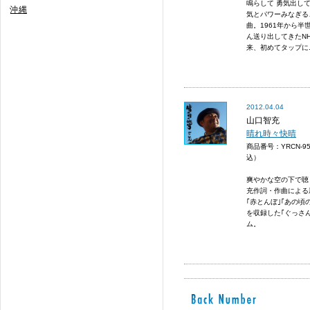
鳴らして 勇気出して
沖縄
気とパワーみなぎる
曲。1961年から
ん送り出してきたN
来、初めてタップに..
2012.04.04
山口智充
晴れ時々快晴
商品番号：YRCN-9
込）
爽やかな空の下で聴
充作詞・作曲による
｢赤とんぼ｣｢あの頃
を収録した｢ぐっさ
ム。