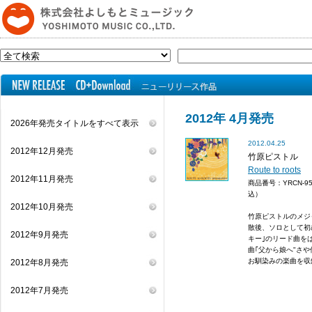
2012年 4月発売
2026年発売タイトルをすべて表示
2012.04.25
2012年12月発売
竹原ピストル
Route to roots
2012年11月発売
商品番号：YRCN-9
込）
2012年10月発売
竹原ピストルのメジ
散後、ソロとして初
2012年9月発売
キー｣のリード曲を
曲｢父から娘へ"さや
お馴染みの楽曲を収
2012年8月発売
2012年7月発売