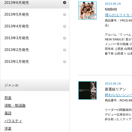
2013年6月発売
2013.06.19
NMB48
2013年5月発売
僕らのユリイカ【通
商品番号：YRCS-9
込）
2013年4月発売
アルバム「てっぺんと
2013年3月発売
NEW SINGLE!
メンバー市川美織 小
田玲奈 上西恵 白間
2013年2月発売
薮下柊 山田菜々 山本
2013年1月発売
2013.06.19
ジャンル
新選組リアン
終わらないシン
邦楽
商品番号：RCHS-
演歌・歌謡曲
リーダーの関義哉作
落語
デビュー以来自分た
絆を歌ったミディア
バラエティ
洋楽