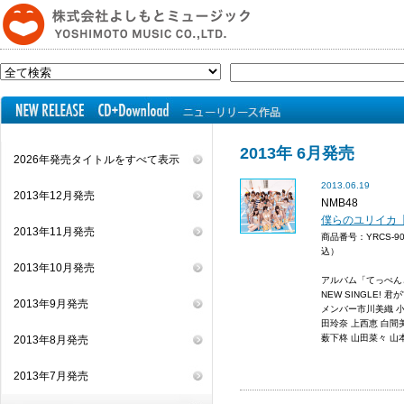
2013年 6月発売
2026年発売タイトルをすべて表示
2013.06.19
2013年12月発売
NMB48
僕らのユリイカ【通
2013年11月発売
商品番号：YRCS-9
込）
2013年10月発売
アルバム「てっぺんと
NEW SINGLE!
2013年9月発売
メンバー市川美織 小
田玲奈 上西恵 白間
薮下柊 山田菜々 山本
2013年8月発売
2013年7月発売