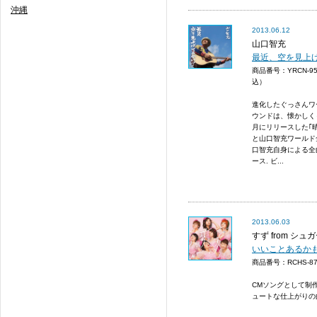
沖縄
2013.06.12
山口智充
最近、空を見上
商品番号：YRCN-9
込）
進化したぐっさんワ
ウンドは、懐かしく
月にリリースした｢
と山口智充ワールド
口智充自身による全
ース. ビ...
2013.06.03
すず from シュ
いいことあるか
商品番号：RCHS-
CMソングとして制
ュートな仕上がりの曲