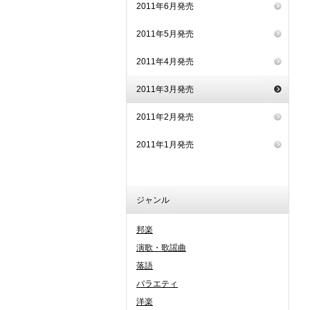
2011年6月発売
2011年5月発売
2011年4月発売
2011年3月発売
2011年2月発売
2011年1月発売
ジャンル
邦楽
演歌・歌謡曲
落語
バラエティ
洋楽