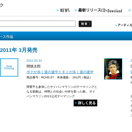
2011年 3月発売
2011.03.31
間慎太郎
ボクが歩く道の途中とキミが歩く道の途中
商品番号：RCHS-37 本体価格：
261円（税込）
間寛平も参加したサイパンマラソンのテーマソングと
なる新曲は、仲間との出会いや絆を歌った曲。 サイ
パンマラソン2011公式テーマソング