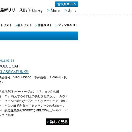
2011.03.23
DOLCE OATI
CLASSIC×PUNK!!!
商品番号：YRCU-95000 本体価格：
2,096円（税
込）
『板尾創路×ベートーヴェン！？、まさかの融
合！？』 相反する者同士の美しき化学反応。 カヴァ
ー・ブームに新たな一石!!! こんなクラシック、聴い
たことない!!! 絶対知ってるクラシックの名曲たち
が、疾走感満点のSWEETでMELOWなガールズ・パ
ンクに変身!...