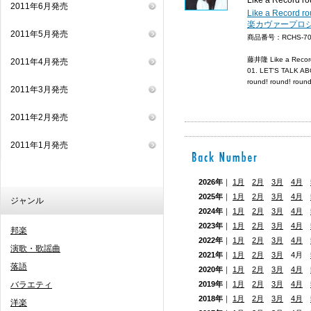
Like a Record ro
2011年6月発売
Like a Record r
楽カヴァープロ
2011年5月発売
商品番号：RCHS-
藤井隆 Like a Record
2011年4月発売
01. LET'S TALK A
round! round! roun
2011年3月発売
2011年2月発売
2011年1月発売
2026年
｜
1月
2月
3月
4月
2025年
｜
1月
2月
3月
4月
ジャンル
2024年
｜
1月
2月
3月
4月
2023年
｜
1月
2月
3月
4月
邦楽
2022年
｜
1月
2月
3月
4月
演歌・歌謡曲
2021年
｜
1月
2月
3月
4月
落語
2020年
｜
1月
2月
3月
4月
バラエティ
2019年
｜
1月
2月
3月
4月
2018年
｜
1月
2月
3月
4月
洋楽