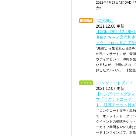
2022年4月27日(水)D
売!!
宮沢和史
2021.12.08 更新
【宮沢和史】12月8日
名曲たち～／宮沢和史
ョク・iTunes他にて
“沖縄”から生まれた音楽
の風コンサート」が、音源
ウディアという、沖縄を愛
いる3人が、沖縄の名曲、
録したアルバム。 【配信楽
ロングコートダディ
2021.12.07 更新
【ロングコートダディ
ブ「じごくトニック」
ト 視聴チケット付き
『ロングコートダディ単独
て、オンライントークイベ
クイベントの視聴チケット
ーカイブ期間も12/29(
ードオンラインにて、対象