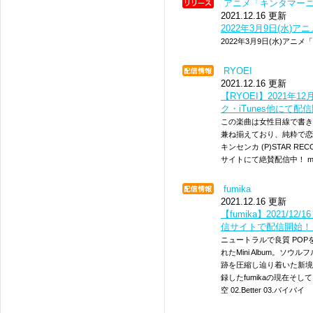
アニメ「キンタマー
2021.12.16 更新
2022年3月9日(水)
2022年3月9日(水)アニ
RYOEI
2021.12.16 更新
【RYOEI】2021年
ク・iTunes他にて配
この楽曲は女性目線で書き
兼ね揃えており、純粋で恋
キンセンカ (P)STAR 
サイトにて絶賛配信中！ 
fumika
2021.12.16 更新
【fumika】2021/1
信サイトで配信開始！
ニュートラルで良質 POPを
れたMini Album。ソ
跡を圧縮し辿り着いた新境
録したfumikaの現在そし
空 02.Better 03.バイバイ