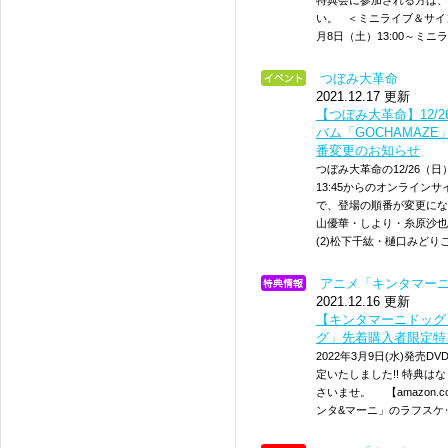
特典会に参加される方は、
い。 ＜ミニライブ＆サイ
月8日（土）13:00～ミニ
つぼみ大革命
2021.12.17 更新
【つぼみ大革命】12/26
バム「GOCHAMAZ
番変更のお知らせ
つぼみ大革命の12/26（
13:45からのオンライン
で、登場の順番が変更にな
山優華・しより・糸原沙也
(2)松下千紘・樋口みど
アニメ「キンタマー
2021.12.16 更新
【キンタマーニドッグ】
グ」先着購入者限定特
2022年3月9日(水)発
定いたしました!! 特典
さいませ。 【amazon.
ンタ&マーニ」のラフスケッ