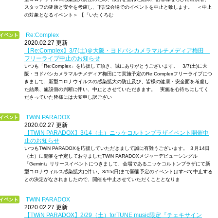
スタッフの健康と安全を考慮し、下記2会場でのイベントを中止と致します。 ＜中止
の対象となるイベント＞ 【「いたくろむ
Re:Complex
2020.02.27 更新
【Re:Complex】3/7(土)＠大阪・ヨドバシカメラマルチメディア梅田
フリーライブ中止のお知らせ
いつも「Re:Complex」を応援して頂き、誠にありがとうございます。 3/7(土)に大
阪・ヨドバシカメラマルチメディア梅田にて実施予定のRe:Complexフリーライブにつ
きまして、新型コロナウイルスの感染拡大の防止及び、皆様の健康・安全面を考慮し
た結果、施設側の判断に伴い、中止とさせていただきます。 実施を心待ちにしてく
ださっていた皆様には大変申し訳ござい
TWiN PARADOX
2020.02.27 更新
【TWiN PARADOX】3/14（土）ニッケコルトンプラザイベント開催中
止のお知らせ
いつもTWiN PARADOXを応援していただきまして誠に有難うございます。 ３月14日
（土）に開催を予定しておりましたTWiN PARADOXメジャーデビューシングル
「Gemini」リリースイベントにつきまして、会場であるニッケコルトンプラザにて新
型コロナウィルス感染拡大に伴い、3/15(日)まで開催予定のイベントはすべて中止する
との決定がなされましたので、開催を中止させていただくこととなりま
TWiN PARADOX
2020.02.27 更新
【TWiN PARADOX】2/29（土）forTUNE music限定『チェキサイン