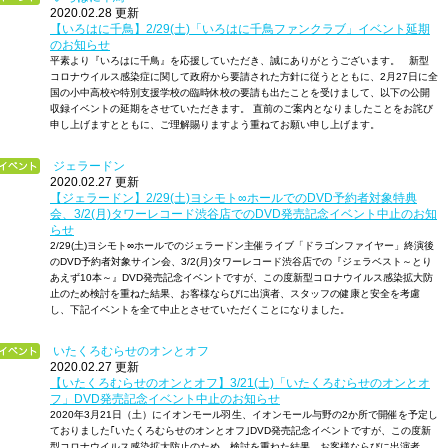
2020.02.28 更新
【いろはに千鳥】2/29(土)「いろはに千鳥ファンクラブ」イベント延期
のお知らせ
平素より『いろはに千鳥』を応援していただき、誠にありがとうございます。 新型
コロナウイルス感染症に関して政府から要請された方針に従うとともに、2月27日に全
国の小中高校や特別支援学校の臨時休校の要請も出たことを受けまして、以下の公開
収録イベントの延期をさせていただきます。 直前のご案内となりましたことをお詫び
申し上げますとともに、ご理解賜りますよう重ねてお願い申し上げます。
ジェラードン
2020.02.27 更新
【ジェラードン】2/29(土)ヨシモト∞ホールでのDVD予約者対象特典
会、3/2(月)タワーレコード渋谷店でのDVD発売記念イベント中止のお知
らせ
2/29(土)ヨシモト∞ホールでのジェラードン主催ライブ「ドラゴンファイヤー」終演後
のDVD予約者対象サイン会、3/2(月)タワーレコード渋谷店での『ジェラベスト～とり
あえず10本～』DVD発売記念イベントですが、この度新型コロナウイルス感染拡大防
止のため検討を重ねた結果、お客様ならびに出演者、スタッフの健康と安全を考慮
し、下記イベントを全て中止とさせていただくことになりました。
いたくろむらせのオンとオフ
2020.02.27 更新
【いたくろむらせのオンとオフ】3/21(土)「いたくろむらせのオンとオ
フ」DVD発売記念イベント中止のお知らせ
2020年3月21日（土）にイオンモール羽生、イオンモール与野の2か所で開催を予定し
ておりました｢いたくろむらせのオンとオフ｣DVD発売記念イベントですが、この度新
型コロナウイルス感染拡大防止のため、検討を重ねた結果、お客様ならびに出演者、