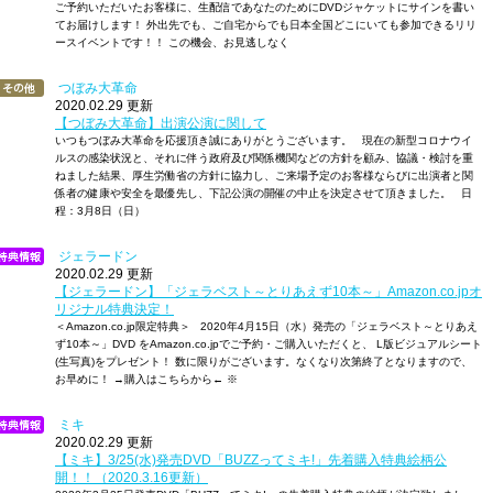
ご予約いただいたお客様に、生配信であなたのためにDVDジャケットにサインを書い
てお届けします！ 外出先でも、ご自宅からでも日本全国どこにいても参加できるリリ
ースイベントです！！ この機会、お見逃しなく
つぼみ大革命
2020.02.29 更新
【つぼみ大革命】出演公演に関して
いつもつぼみ大革命を応援頂き誠にありがとうございます。 現在の新型コロナウイ
ルスの感染状況と、それに伴う政府及び関係機関などの方針を顧み、協議・検討を重
ねました結果、厚生労働省の方針に協力し、ご来場予定のお客様ならびに出演者と関
係者の健康や安全を最優先し、下記公演の開催の中止を決定させて頂きました。 日
程：3月8日（日）
ジェラードン
2020.02.29 更新
【ジェラードン】「ジェラベスト～とりあえず10本～」Amazon.co.jpオ
リジナル特典決定！
＜Amazon.co.jp限定特典＞ 2020年4月15日（水）発売の「ジェラベスト～とりあえ
ず10本～」DVD をAmazon.co.jpでご予約・ご購入いただくと、 L版ビジュアルシート
(生写真)をプレゼント！ 数に限りがございます。なくなり次第終了となりますので、
お早めに！ →購入はこちらから← ※
ミキ
2020.02.29 更新
【ミキ】3/25(水)発売DVD「BUZZってミキ!」先着購入特典絵柄公
開！！（2020.3.16更新）