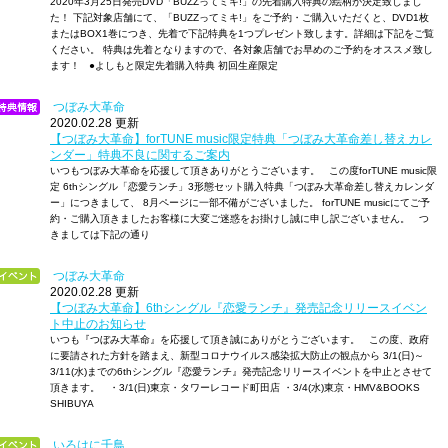
2020年3月25日発売DVD「BUZZってミキ!」の先着購入特典の絵柄が決定致しまし
た！ 下記対象店舗にて、「BUZZってミキ!」をご予約・ご購入いただくと、DVD1枚
またはBOX1巻につき、先着で下記特典を1つプレゼント致します。詳細は下記をご覧
ください。 特典は先着となりますので、各対象店舗でお早めのご予約をオススメ致し
ます！ ●よしもと限定先着購入特典 初回生産限定
つぼみ大革命
2020.02.28 更新
【つぼみ大革命】forTUNE music限定特典「つぼみ大革命差し替えカレ
ンダー」特典不良に関するご案内
いつもつぼみ大革命を応援して頂きありがとうございます。 この度forTUNE music限
定 6thシングル「恋愛ランチ」3形態セット購入特典「つぼみ大革命差し替えカレンダ
ー」につきまして、 8月ページに一部不備がございました。 forTUNE musicにてご予
約・ご購入頂きましたお客様に大変ご迷惑をお掛けし誠に申し訳ございません。 つ
きましては下記の通り
つぼみ大革命
2020.02.28 更新
【つぼみ大革命】6thシングル『恋愛ランチ』発売記念リリースイベン
ト中止のお知らせ
いつも『つぼみ大革命』を応援して頂き誠にありがとうございます。 この度、政府
に要請された方針を踏まえ、新型コロナウイルス感染拡大防止の観点から 3/1(日)～
3/11(水)までの6thシングル『恋愛ランチ』発売記念リリースイベントを中止とさせて
頂きます。 ・3/1(日)東京・タワーレコード町田店 ・3/4(水)東京・HMV&BOOKS
SHIBUYA
いろはに千鳥