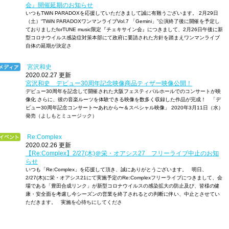
会』開催延期のお知らせ
いつもTWiN PARADOXを応援していただきまして誠に有難うございます。 2月29日
（土）“TWiN PARADOXワンマンライブVol.7 「Gemini」”公演終了後に開催を予定し
ておりましたforTUNE music限定『チェキサイン会』につきまして、2月26日午後に新
型コロナウイルス感染症対策本部にて政府に要請された方針を踏まえワンマンライブ
自体の延期が決定さ
宮沢和史
2020.02.27 更新
宮沢和史 デビュー30周年記念映像商品ティザー映像公開！
デビュー30周年を記念して開催された大阪フェスティバルホールでのコンサートが映
像化 さらに、彼の音楽ルーツを体験できる映像を数多く収録した作品が完成！ 「デ
ビュー30周年記念コンサート〜あれから〜＆スペシャル映像」 2020年3月11日（水）
発売（よしもとミュージック）
Re:Complex
2020.02.26 更新
【Re:Complex】2/27(木)＠栄・オアシス27 フリーライブ中止のお知
らせ
いつも「Re:Complex」を応援して頂き、誠にありがとうございます。 明日、
2/27(木)に栄・オアシス21にて実施予定のRe:Complexフリーライブにつきまして、会
場である「豊田合成リンク」が新型コロナウイルスの感染拡大の防止及び、皆様の健
康・安全面を考慮し今シーズンの営業を終了されるとの判断に伴い、中止とさせてい
ただきます。 実施を心待ちにしてくださ