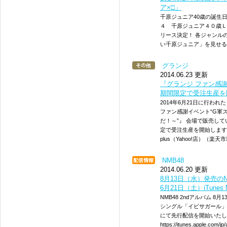
ア×□」
千原ジュニア40歳の誕生
４ 千原ジュニア４０歳Ｌ
リース決定！ 各ジャンル
い千原ジュニア」を見せる
グランジ
2014.06.23 更新
『グランジ ファン感
期間限定で受注生産を
2014年6月21日に行われた
ファン感謝イベント“G軍
だ！～”』 会場で販売し
定で受注生産を開始します
plus（Yahoo!店）（楽天
NMB48
2014.06.20 更新
8月13日（水）発売の
6月21日（土）iTunes
NMB48 2ndアルバム 
シングル「イビサガール」が、 6
にて先行配信を開始いたします
https://itunes.apple.com/j