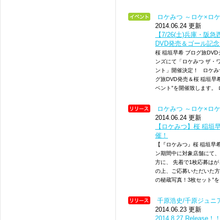
ロケみつ ～ロケ×ロ
2014.06.24 更新
【7/26(土)兵庫・
DVD発売＆ゴール記
桜 稲垣早希 ブログ旅DVD
ンズにて「ロケみつ ザ・
ント」開催決定！ ロケみ
グ旅DVD発売＆桜 稲垣
ベント”を開催致します。 
ロケみつ ～ロケ×ロ
2014.06.24 更新
【ロケみつ】桜 稲垣
催！
【『ロケみつ』桜 稲垣早
ン期間中に対象店舗にて、
方に、 先着で1枚応募は
の上、ご応募いただいた方
の秘蔵写真！3枚セット”を
千原浩史/千原ジュニ
2014.06.23 更新
2014.8.27 Relea