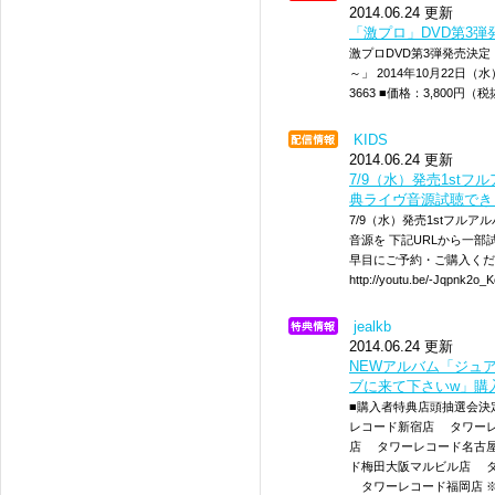
2014.06.24 更新
「激プロ」DVD第3弾
激プロDVD第3弾発売決
～」 2014年10月22日（水）
3663 ■価格：3,800円（
KIDS
2014.06.24 更新
7/9（水）発売1stフル
典ライヴ音源試聴できま
7/9（水）発売1stフルアル
音源を 下記URLから一部
早目にご予約・ご購入ください!
http://youtu.be/-Jqpnk2o_
jealkb
2014.06.24 更新
NEWアルバム「ジュ
ブに来て下さいw」購
■購入者特典店頭抽選会決
レコード新宿店 タワー
店 タワーレコード名古
ド梅田大阪マルビル店 タ
タワーレコード福岡店 