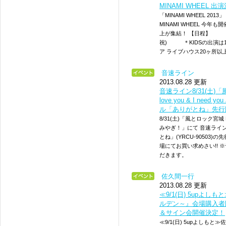
MINAMI WHEEL 出
「MINAMI WHEEL 
MINAMI WHEEL 今
上が集結！ 【日程】 201
祝) ＊KIDSの出演は
ア ライブハウス20ヶ所以
音速ライン
2013.08.28 更新
音速ライン8/31(土)「
love you & I n
ル「ありがとね」先行販
8/31(土)「風とロック宮城 LIVE
みやぎ！」にて 音速ライン
とね」(YRCU-90503
場にてお買い求めさい!!
だきます。
佐久間一行
2013.08.28 更新
≪9/1(日) 5upよし
ルデン～』会場購入者
＆サイン会開催決定！
≪9/1(日) 5upよしもと