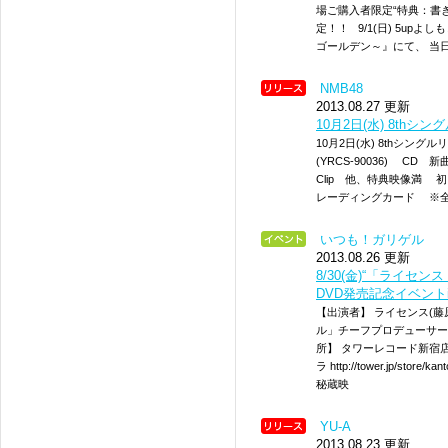
場ご購入者限定“特典：書
定！！ 9/1(日) 5upよ
ゴールデン～』にて、 当
NMB48
2013.08.27 更新
10月2日(水) 8thシ
10月2日(水) 8thシングル
(YRCS-90036) CD 新
Clip 他、特典映像満
レーディングカード ※全
いつも！ガリゲル
2013.08.26 更新
8/30(金)“「ライセンス
DVD発売記念イベント
【出演者】 ライセンス(
ル」チーフプロデューサー) 【
所】 タワーレコード新宿店
ラ http://tower.jp/st
秘蔵映
YU-A
2013.08.23 更新