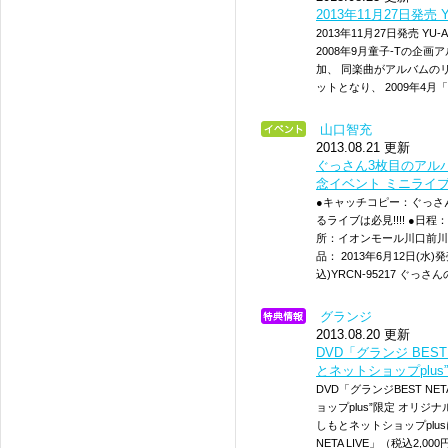
2013年11月27日発売 Y
2013年11月27日発売 YU-
2008年9月童子-Tの企画アルバ
加、 同楽曲がアルバムの
ットとなり、 2009年4月「
山口智充
2013.08.21 更新
ぐっさん3枚目のアル
念イベント ミニライ
●キャッチコピー：ぐっさ
るライブは必見!!!! ●日程：
所：イオンモール川口前川 
品： 2013年6月12日(水
込)YRCN-95217 ぐっ
グランジ
2013.08.20 更新
DVD「グランジ BES
とネットショップplu
DVD「グランジBEST NE
ョップplus”限定 オリ
しもとネットショップplusに
NETA LIVE」（税込2