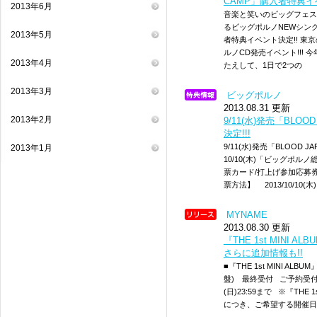
CAMP」購入者特典イベ
2013年6月
音楽と笑いのビッグフェス「KO
るビッグポルノNEWシングル「B
2013年5月
者特典イベント決定!! 東
ルノCD発売イベント!!!
2013年4月
たえして、1日で2つの
2013年3月
ビッグポルノ
2013.08.31 更新
2013年2月
9/11(水)発売「BLOOD
決定!!!
9/11(水)発売「BLOOD J
2013年1月
10/10(木)「ビッグポルノ
票カード/打上げ参加応募券
票方法】 2013/10/10(
MYNAME
2013.08.30 更新
『THE 1st MINI
さらに追加情報も!!
■『THE 1st MINI A
盤) 最終受付 ご予約受付期間
(日)23:59まで ※『THE 1
につき、ご希望する開催日