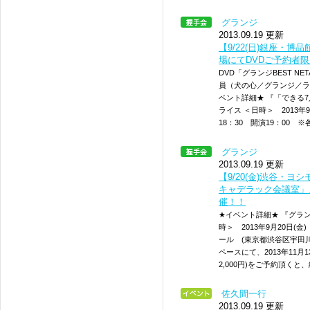
グランジ
2013.09.19 更新
【9/22(日)銀座・
場にてDVDご予約者限
DVD「グランジBEST NE
員（犬の心／グランジ／ラ
ベント詳細★ 『「できる
ライス ＜日時＞ 2013年9
18：30 開演19：00 
グランジ
2013.09.19 更新
【9/20(金)渋谷・ヨ
キャデラック会議室」』
催！！
★イベント詳細★ 『グラン
時＞ 2013年9月20日(金
ール (東京都渋谷区宇田川
ペースにて、2013年11月13
2,000円)をご予約頂くと
佐久間一行
2013.09.19 更新