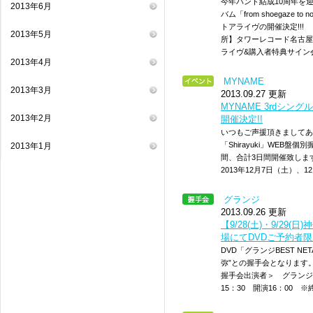
今年バンド結成10周年を
2013年6月
バム「from shoegaze
トアライヴの開催決定!!! 【
2013年5月
所】タワーレコード名古屋
ライヴ&購入者特典サイ
2013年4月
MYNAME
2013年3月
2013.09.27 更新
MYNAME 3rdシングル「
2013年2月
開催決定!!
いつもご声援頂きましてありが
「Shirayuki」WEB盤
2013年1月
間、合計3日間開催致します
2013年12月7日（土）、
グランジ
2013.09.26 更新
【9/28(土)・9/29(日)神
場にてDVDご予約者限
DVD「グランジBEST NE
弥”との握手会となります。 ★イベ
握手会出演者＞ グランジ・
15：30 開演16：0