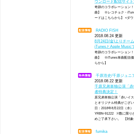
ウンロード配信サイト
奇跡のコラボレーション！カ
曲】 ※レコチョク・iTu
ードはこちらから】 <ダウンロー
RADIO FISH
2018.08.24 更新
8月24日(金)よりチー
iTunesとApple M
奇跡のコラボレーション！カ
曲】 ※iTunes単曲配
らから】
千原浩史/千原ジュニ
2018.08.22 更新
千原兄弟単独公演「赤
者特典決定！
原兄弟単独公演「赤いイス
とオリジナル特典がござい
日：2018年8月22日（水）
YRBN-91222 ※数
めご了承下さい。 【対象
fumika