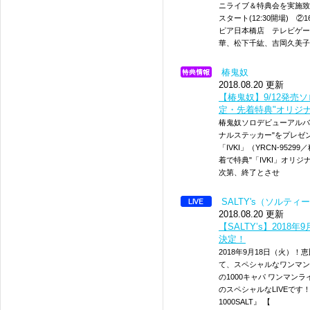
ニライブ＆特典会を実施致しま
スタート(12:30開場) ②
ピア日本橋店 テレビゲー
華、松下千紘、吉岡久美子
椿鬼奴
2018.08.20 更新
【椿鬼奴】9/12発売
定・先着特典"オリジ
椿鬼奴ソロデビューアルバム「
ナルステッカー"をプレゼン
「IVKI」（YRCN-952
着で特典"「IVKI」オリ
次第、終了とさせ
SALTY's（ソルティ
2018.08.20 更新
【SALTY’s】201
決定！
2018年9月18日（火）！
て、スペシャルなワンマンラ
の1000キャパ ワンマ
のスペシャルなLIVEです！ 【
1000SALT』 【