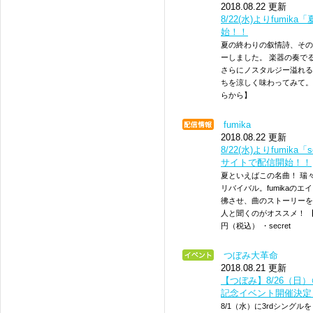
2018.08.22 更新
8/22(水)よりfumi
始！！
夏の終わりの叙情詩、その名
ーしました。 楽器の奏で
さらにノスタルジー溢れる
ちを涼しく味わってみて。 
らから】
fumika
2018.08.22 更新
8/22(水)よりfumik
サイトで配信開始！！
夏といえばこの名曲！ 瑞
リバイバル。fumikaの
彿させ、曲のストーリーを
人と聞くのがオススメ！ 【
円（税込） ・secret
つぼみ大革命
2018.08.21 更新
【つぼみ】8/26（日
記念イベント開催決定
8/1（水）に3rdシング