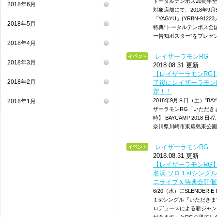
トータルテンボス20周年
2018年6月
対象店舗にて、2018年9
「YAGYU」(YRBN-91
2018年5月
特典“トータルテンボス全
ー告知ポスター”をプレゼ
2018年4月
レイザーラモンRG
2018年3月
2018.08.31 更新
【レイザーラモンRG】9
2018年2月
了後にレイザーラモン
定！！
2018年9月８日（土）”B
2018年1月
ザーラモンRG「いただき
時】 BAYCAMP 2018 
奈川県川崎市東扇島東公園 特設会場
レイザーラモンRG
2018.08.31 更新
【レイザーラモンRG】
名浜 ソロ１stシング
ニライブ＆特典会開催
6/20（水）にSLENDE
１stシングル『いただきま
ロデュースによる新ジャン