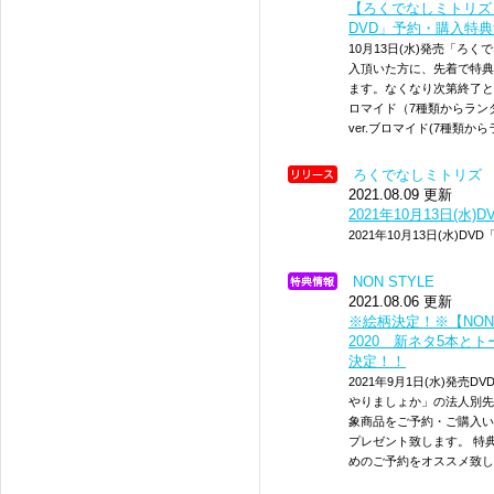
【ろくでなしミトリズ】
DVD」予約・購入特
10月13日(水)発売「ろ
入頂いた方に、先着で特典
ます。なくなり次第終了と
ロマイド（7種類からラン
ver.ブロマイド(7種類
ろくでなしミトリズ
2021.08.09 更新
2021年10月13日(水
2021年10月13日(水)D
NON STYLE
2021.08.06 更新
※絵柄決定！※【NON ST
2020 新ネタ5本
決定！！
2021年9月1日(水)発売DV
やりましょか」の法人別先
象商品をご予約・ご購入い
プレゼント致します。 特
めのご予約をオススメ致しま