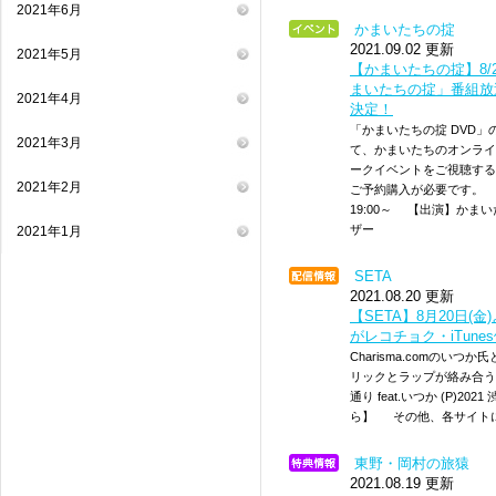
2021年6月
かまいたちの掟
2021.09.02 更新
2021年5月
【かまいたちの掟】8/
まいたちの掟」番組放
2021年4月
決定！
「かまいたちの掟 DVD
2021年3月
て、かまいたちのオンライ
ークイベントをご視聴する
2021年2月
ご予約購入が必要です。 ＜
19:00～ 【出演】かま
ザー
2021年1月
SETA
2021.08.20 更新
【SETA】8月20日(
がレコチョク・iTun
Charisma.comのい
リックとラップが絡み合う
通り feat.いつか (P)
ら】 その他、各サイトに
東野・岡村の旅猿
2021.08.19 更新