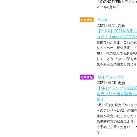
「CYANOTYPE(シア
2021年8月18日
YU-A
2021.08.11 更新
【YU-A】2021年8
ョク・iTunes他にて
自由でわがまま！これが女
タベイベー」配信決定！「
加！ 私の地元でもある札
しく、どうでもいい話を永
気をみんなの魅力と共にそ
M-1グランプリ
2021.08.10 更新
【M-1グランプリ202
ルラブリー漫才論争へ
定！
8月18日(水)発売「M-1
へのアンサーLIVE」の
実施が決定いたしました！
急事態宣言の状況により、
で予めご了承ください。 
ラ