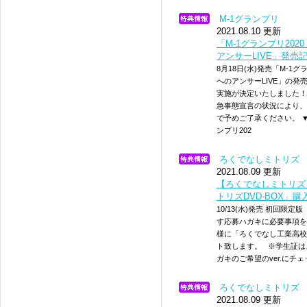
M-1グランプリ
2021.08.10 更新
「M-1グランプリ20
アンサーLIVE」発売
8月18日(水)発売「M-1
へのアンサーLIVE」の
実施が決定いたしました！
急事態宣言の状況により、
で予めご了承ください。 
ンプリ202
ろくでなしミトリズ
2021.08.09 更新
【ろくでなしミトリズ】
トリズDVD-BOX」
10/13(水)発売 初回限
す応募ハガキに必要事項を
様に「ろくでなし工業高校
ト致します。 ※学生証は、盛
ガキのご希望のver.にチ
ろくでなしミトリズ
2021.08.09 更新