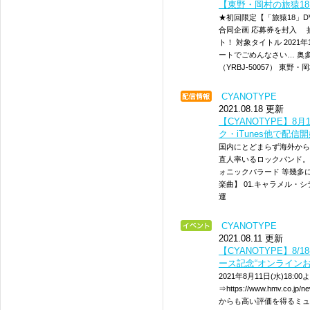
【東野・岡村の旅猿18
★初回限定【「旅猿18」DV
合同企画 応募券を封入 
ト！ 対象タイトル 2021
ートでごめんなさい… 奥
（YRBJ-50057） 東野・
CYANOTYPE
2021.08.18 更新
【CYANOTYPE】8月
ク・iTunes他で配信
国内にとどまらず海外から
直人率いるロックバンド。 シ
ォニックバラード 等幾多
楽曲】 01.キャラメル・シティ 02.
運
CYANOTYPE
2021.08.11 更新
【CYANOTYPE】8/
ース記念“オンライン
2021年8月11日(水)18
⇒https://www.hmv.co.
からも高い評価を得るミュ