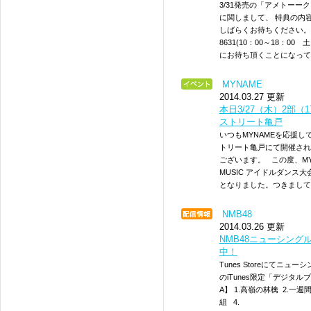
3/31発売の「アメトーー
に関しまして、 特典の内
しばらくお待ちください。 ■
8631(10：00～18：
にお待ち頂くことになって
MYNAME
2014.03.27 更新
本日3/27（木）2部（
ストリート亀戸
いつもMYNAMEを応援し
トリート亀戸にて開催され
ございます。 この度、MY
MUSIC アイドルダンス大
となりました。つきまして
NMB48
2014.03.26 更新
NMB48ニューシン
中！
Tunes Storeにてニ
のiTunes限定「デジタ
A】 1.高嶺の林檎 2.一
組 4.