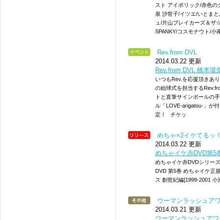
スト アイボリック/赤色のグ
泉 沙世子/イツエ/いとまとあやこ
ュ/片山ブレイカーズ＆ザ☆ロ
SPANKY/コスモナウト/小
Rev.from DVL
2014.03.22 更新
Rev.from DVL
いつもRev.を応援頂き
の始球式を担当するRev.f
トと直筆サインボールの手
ル「LOVE-arigato
定！ チケッ
めちゃ×2イケてるッ
2014.03.22 更新
めちゃイケ赤DVD第5
めちゃイケ赤DVDシリーズ第
DVD 第5巻 めちゃイケ
ス 創世紀編[1999‐200
ウーマンラッシュア
2014.03.21 更新
ウーマンラッシュアワ