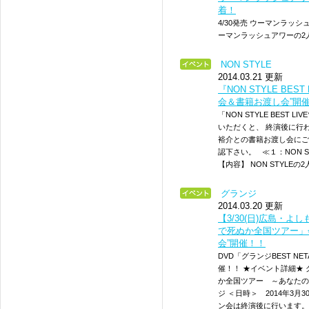
着！
4/30発売 ウーマンラッシ
ーマンラッシュアワーの2
NON STYLE
2014.03.21 更新
『NON STYLE BE
会＆書籍お渡し会”開
「NON STYLE BES
いただくと、 終演後に行わ
裕介との書籍お渡し会にご
認下さい。 ≪１：NON 
【内容】 NON STYLE
グランジ
2014.03.20 更新
【3/30(日)広島・
で死ぬか全国ツアー」
会”開催！！
DVD「グランジBEST NE
催！！ ★イベント詳細★
か全国ツアー ～あなたの
ジ ＜日時＞ 2014年3月
ン会は終演後に行います。