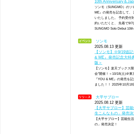
10th Anniversary＆Jap
ソンモ（SUNGMO）のソ
ME』の発売を記念して、
いたしました。 予約受付
約いただくと、 先着で9/7(
SUNGMO Solo Debut 10th
ソンモ
2025.08.13 更新
【ソンモ】※9/19追
& ME』発売記念大特典会
阪＞
【ソンモ】楽天ブックス限定
会”開催！＜10/18(土)＠
『YOU & ME』の発売
ました！！ 2025年10月18
大平サブロー
2025.08.12 更新
【大平サブロー】芸能
生こんなもの」発売決
【大平サブロー】芸能生活
の」発売決定！