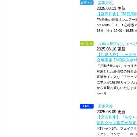
宮沢和史
2025.08.11 更新
【宮沢和史】FM群馬
FM群馬の特番オンエアー日が
presents『 Ｈｉ！心呼
16日（土）19:00～19:
兵動大樹のおしゃべ
2025.08.10 更新
【兵動大樹】トークラ
会場限定 DVD購入者
「兵動大樹のおしゃべり大
対象とした終演後の特典会
直筆サイン入り「アザージ
に本人が1枚1枚サイン入
から直接お渡しいたします
ゃべり
宮沢和史
2025.08.09 更新
【宮沢和史】『あなた
新作グッズ販売が決定
※Tシャツ2色、フェイス
ェクト』コンサート 8/1