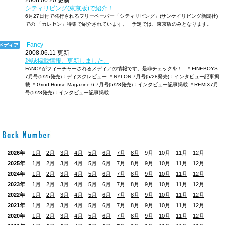
2008.06.20 更新
シティリビング(東京版)で紹介！
6月27日付で発行されるフリーペーパー「シティリビング」(サンケイリビング新聞社)
での 「カレセン」特集で紹介されています。 予定では、東京版のみとなります。
Fancy
2008.06.11 更新
雑誌掲載情報、更新しました。
FANCYがフィーチャーされるメディアの情報です。是非チェックを！ ＊FINEBOYS
7月号(5/25発売)：ディスクレビュー ＊NYLON 7月号(5/28発売)：インタビュー記事掲
載 ＊Grind House Magazine 6-7月号(5/28発売)：インタビュー記事掲載 ＊REMIX7月
号(5/28発売)：インタビュー記事掲載
2026年
｜
1月
2月
3月
4月
5月
6月
7月
8月
9月 10月 11月 12月
2025年
｜
1月
2月
3月
4月
5月
6月
7月
8月
9月
10月
11月
12月
2024年
｜
1月
2月
3月
4月
5月
6月
7月
8月
9月
10月
11月
12月
2023年
｜
1月
2月
3月
4月
5月
6月
7月
8月
9月
10月
11月
12月
2022年
｜
1月
2月
3月
4月
5月
6月
7月
8月
9月
10月
11月
12月
2021年
｜
1月
2月
3月
4月
5月
6月
7月
8月
9月
10月
11月
12月
2020年
｜
1月
2月
3月
4月
5月
6月
7月
8月
9月
10月
11月
12月