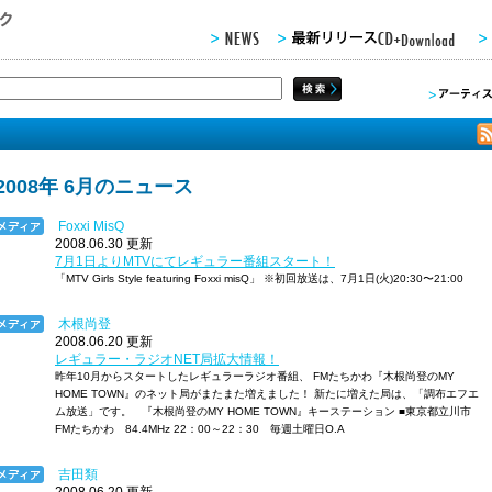
2008年 6月のニュース
Foxxi MisQ
2008.06.30 更新
7月1日よりMTVにてレギュラー番組スタート！
「MTV Girls Style featuring Foxxi misQ」 ※初回放送は、7月1日(火)20:30〜21:00
木根尚登
2008.06.20 更新
レギュラー・ラジオNET局拡大情報！
昨年10月からスタートしたレギュラーラジオ番組、 FMたちかわ『木根尚登のMY
HOME TOWN』のネット局がまたまた増えました！ 新たに増えた局は、「調布エフエ
ム放送」です。 『木根尚登のMY HOME TOWN』キーステーション ■東京都立川市
FMたちかわ 84.4MHz 22：00～22：30 毎週土曜日O.A
吉田類