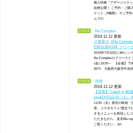
購入特典「アザージャケッ
絵柄公開！ ご予約・ご購
ケット（9種類） ※ご予
ムでの
Re:Complex
2019.11.12 更新
※更新※【Re:Comple
EBISUBASHI フリ
2019年7月10日に4thシ
Re:Complexのフリーラ
(金) 19:00～ 【会場】 TS
0071 大阪府大阪市中央区道
洗骨
2019.11.12 更新
【洗骨】“cafe9 ✕ 
ray&DVD11/16（
11/20（水）発売の映画「洗
骨」コラボカフェ”限定で1
するメニューを再現したコ
ただきながら、是非Blu-
ご覧ください。 &n