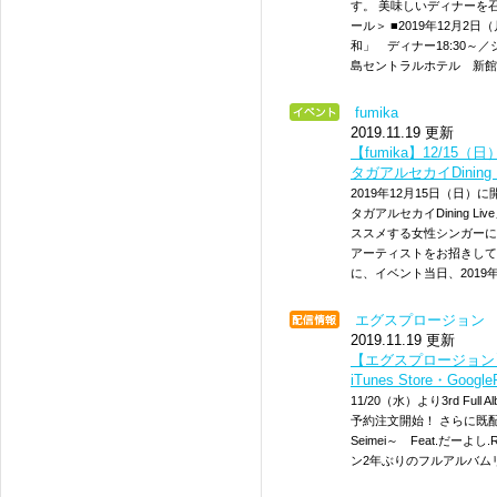
す。 美味しいディナーを
ール＞ ■2019年12月2
和」 ディナー18:30～／シ
島セントラルホテル 新館
fumika
2019.11.19 更新
【fumika】12/15（日）Bi
タガアルセカイDining
2019年12月15日（日）に開催され
タガアルセカイDining L
ススメする女性シンガーに
アーティストをお招きして
に、イベント当日、2019年
エグスプロージョン
2019.11.19 更新
【エグスプロージョン】1
iTunes Store・Goo
11/20（水）より3rd Full A
予約注文開始！ さらに既配信曲
Seimei～ Feat.だ
ン2年ぶりのフルアルバム