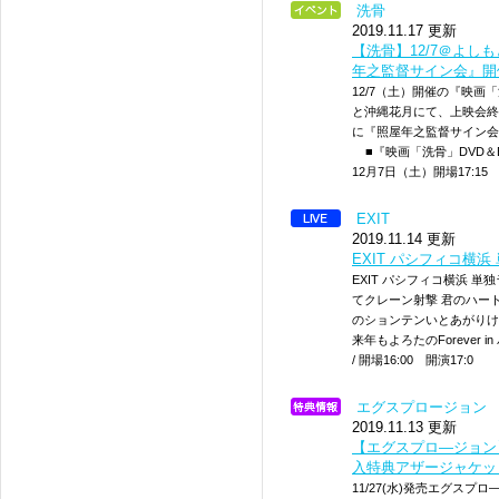
洗骨
2019.11.17 更新
【洗骨】12/7＠よしも
年之監督サイン会』開催
12/7（土）開催の『映画「
と沖縄花月にて、上映会終了
に『照屋年之監督サイン会
■『映画「洗骨」DVD＆Bl
12月7日（土）開場17:15 
EXIT
2019.11.14 更新
EXIT パシフィコ横
EXIT パシフィコ横浜 
てクレーン射撃 君のハート
のションテンいとあがりけ
来年もよろたのForever 
/ 開場16:00 開演17:0
エグスプロージョン
2019.11.13 更新
【エグスプロ―ジョン】
入特典アザージャケット絵
11/27(水)発売エグスプ