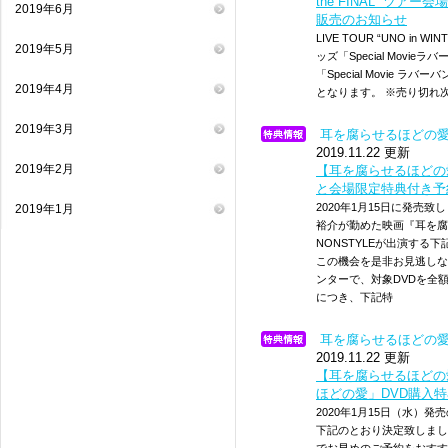
the FINAL” ツアー
2019年6月
販売のお知らせ
LIVE TOUR “UNO in W
2019年5月
ッズ「Special Mov
「Special Movie
2019年4月
となります。 ※売り切れ
2019年3月
耳を腐らせるほどの
2019.11.22 更新
2019年2月
【耳を腐らせるほどの愛】2
と会場限定特典付き予
2020年1月15日に発売
2019年1月
裕介が勤めた映画『耳を腐
NONSTYLEが出演す
この機会を是非お見逃しな
ンターで、対象DVDを全
につき、下記特
耳を腐らせるほどの
2019.11.22 更新
【耳を腐らせるほどの愛】
ほどの愛」DVD購入特典
2020年1月15日（水）
下記のとおり決定致しまし