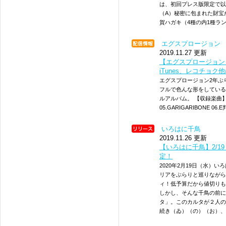
は、初回プレス版限定で以
（A）秘密に包まれた財宝
賀ハガキ（4種の内1種ラン
エグスプロージョン
2019.11.27 更新
【エグスプロージョン】1
iTunes、レコチョ
エグスプロージョン2年ぶ
フルで色んな形をしている
ルアルバム。 【収録楽曲】 01
05.GARIGARIBONE 06
いろはに千鳥
2019.11.26 更新
【いろはに千鳥】2/1
定！
2020年2月19日（水）
リアをぶらりと巡りながら
ィ！低予算だから値切りも
しかし、そんな千鳥の前に
タ」。このカルタが２人の
続き（ゐ）（の）（お）、