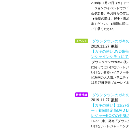
2019年11月27日（水
ージョンのイベントでの「
会参加券」をお持ちの方は
●撮影の際は、握手・腕
承ください。 ●撮影の際
ご了承ください。
ダウンタウンのガキの
2019.11.27 更新
【ガキの使いDVD発売
ンシャインシティにて
ダウンタウンのガキの使いや
に笑ってはいけないトレジャ
いけない青春ハイスクール
ビ系列の大人気バラエティ
11月27日発売ブルーレイ
ダウンタウンのガキの
2019.11.27 更新
【ガキの使い】11/2
ー」初回限定版DVD BO
レジャーBOX”の中身
11/27（水）発売『ダ
いけないトレジャーハンター24時