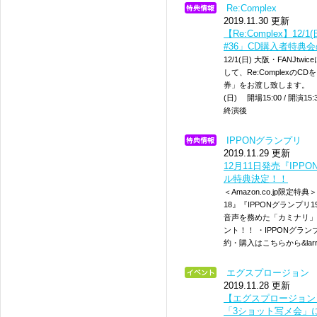
Re:Complex
2019.11.30 更新
【Re:Complex】12/1
#36」CD購入者特典
12/1(日) 大阪・FANJtw
して、Re:Complex
券」をお渡し致します。 ▼KAN
(日) 開場15:00 / 開演1
終演後
IPPONグランプリ
2019.11.29 更新
12月11日発売『IPPON
ル特典決定！！
＜Amazon.co.jp限定特
18』『IPPONグランプ
音声を務めた「カミナリ」
ント！！ ・IPPONグラン
約・購入はこちらから&lar
エグスプロージョン
2019.11.28 更新
【エグスプロージョン
「3ショット写メ会」