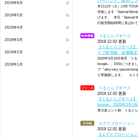
バーバンド」販売に
2019年6月
本日12/3（火）LIVE TOU
売致します「Special 
2019年5月
げます。 本日「Specia
行販売開始時間に並ばれてい
2019年4月
うるとらブギーズ
2019年3月
2019.12.02 更新
【うるとらブギーズ】1
2019年2月
イブ終演後、会場限定
2020年3月18日発売「うるとら
boogie』」DVDにつきま
2019年1月
ブ『ultra very spe
り実施致します。 ルミネ
うるとらブギーズ
2019.12.02 更新
【うるとらブギーズ】初の単独
boogie』2020年3月
実力派コント師・うるとら
エグスプロージョン
2019.12.02 更新
【エグスプロージョン】12/