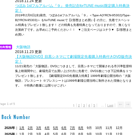
2018.11.24 更新
つぼみ 1stフルアルバム『９』 発売記念forTUNE music限定購入特典決
定！
2019年2月6日(水)発売、つぼみ1stフルアルバム「９」＜Type-A(YRCN-95302)/Type-
B(YRCN-95303)＞ をforTUNE musicで【2形態まとめ買い】の方に、先着でスペシャ
ル特典をプレゼント致します！ どの特典も先着特典となっておりますので、無くなり
次第終了です。お早めにご予約ください！！ ▼ご注文ページはコチラ▼ 【2形態まと
め買い
大阪物語
2018.11.23 更新
【大阪物語DVD】目黒シネマにて劇場限定先着購入特典付きDVD販売決
定！
11/21発売の「大阪物語」DVDにつきまして、目黒シネマにて開催される市川準監督特
集上映期間中に、劇場売店でお買い上げの方に先着で、DVD1枚につき下記特典を１つ
プレゼント致します。 【劇場限定DVD先着購入特典】1999年劇場公開当時の「大阪
物語」プレスシート ※プレスシートは1999年劇場公開当時に制作された現物となりま
す。 ※特典の数量には限りがござい
age 1 of 5
1
2
3
4
5
…
Last
2026年
｜
1月
2月
3月
4月
5月
6月
7月
8月
9月 10月 11月 12月
2025年
｜
1月
2月
3月
4月
5月
6月
7月
8月
9月
10月
11月
12月