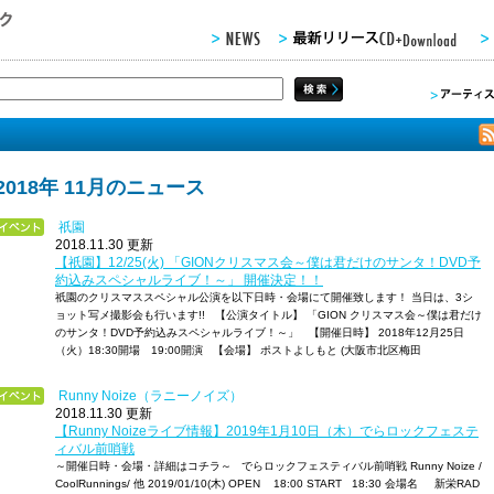
2018年 11月のニュース
祇園
2018.11.30 更新
【祇園】12/25(火) 「GIONクリスマス会～僕は君だけのサンタ！DVD予
約込みスペシャルライブ！～」 開催決定！！
祇園のクリスマススペシャル公演を以下日時・会場にて開催致します！ 当日は、3シ
ョット写メ撮影会も行います!! 【公演タイトル】 「GION クリスマス会～僕は君だけ
のサンタ！DVD予約込みスペシャルライブ！～」 【開催日時】 2018年12月25日
（火）18:30開場 19:00開演 【会場】 ポストよしもと (大阪市北区梅田
Runny Noize（ラニーノイズ）
2018.11.30 更新
【Runny Noizeライブ情報】2019年1月10日（木）でらロックフェステ
ィバル前哨戦
～開催日時・会場・詳細はコチラ～ でらロックフェスティバル前哨戦 Runny Noize /
CoolRunnings/ 他 2019/01/10(木) OPEN 18:00 START 18:30 会場名 新栄RAD