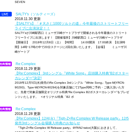
SEVEN
SALTY's（ソルティーズ）
2018.11.30 更新
【SALTY’s】「＃大さじ1000ソルトの道」今年最後のストリートフリー
ライブに出演決定！！
SALTY’sが川崎駅西口 ミューザ川崎ゲートプラザで開催される今年最後のストリート
フリーライブに出演します！ 【開催場所】川崎駅西口 ミューザ川崎ゲートプラザ
【開催日】 2018年12月8日（土） 【時間】 14:00開演 17:00終演 【出演時
間】14時~17時の中で20分ステージに2回出演いたします。 【会場】 ミューザ川
崎ゲートプ
Re:Complex
2018.11.29 更新
【Re:Complex】 3rdシングル『White Song』店頭購入特典”B2ポスター
カレンダー”決定!
2018年12月5日(水)発売のRe:Complex 3rdシングル『White Song』Type-M(YRCN-
90293)、Type-W(YRCN-90294)を対象店舗にて2Type同時ご予約・ご購入頂いた方
に、先着で対象店舗限定オリジナル特典“Re:Complex B2ポスターカレンダー”をプレゼ
ントいたします。 <オリジナル特典「B2 ポ
Re:Complex
2018.11.28 更新
【Re:Complex】12/4(火)『Tigh-Z×Re:Complex W Release party』12/5
発売3rdシングル会場購入特典のお知らせ
『Tigh-Z×Re:Complex W Release party』＠FANJ twice(大阪)におきまして、