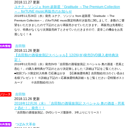
2018.11.27 更新
ユナク、ソンジェ from 超新星「Gratitude ～The Premium Collection
～」forTUNE music再販売のお知らせ
2018年11月28日（水）発売 ユナク、ソンジェ from 超新星「Gratitude ～The
Premium Collection～」のforTUNE music限定特典付き販売に関しまして、多数のご要
望をいただきましたので下記のとおり再販売させていただきます。 再販売は先着順と
なり、特典がなくなり次第販売終了とさせていただきますので、是非この機会をお見
逃しなく！ &
吉田類
2018.11.26 更新
【吉田類の酒場放浪記スペシャル】12/26(水)発売DVD購入者特典決
定！
2018年12月26日（水）発売DVD「吉田類の酒場放浪記 スペシャル 奥の酒道・芭蕉と
呑む！」の購入者特典が下記のとおり決定致しました！詳細は下記をご覧ください。
■初回プレス限定封入特典 ①応募はがき 【応募抽選特典】吉田類絵付けのぐい呑み1
名様プレゼント！ ※詳細は下記の＜応募抽選特典詳細＞をご覧ください ②特製ポスト
カード ※吉田類絵付けの
吉田類
2018.11.26 更新
2018年12月26（水）「吉田類の酒場放浪記 スペシャル 奥の酒道・芭蕉
と呑む！」発売！！
「吉田類の酒場放浪記」DVDシリーズ最新作、3年ぶりにリリース！
つぼみ大革命