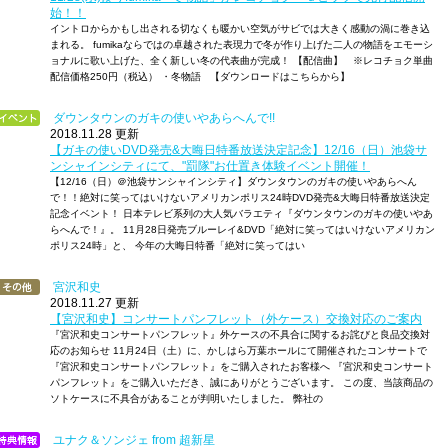
始！！
イントロからかもし出される切なくも暖かい空気がサビでは大きく感動の渦に巻き込
まれる。 fumikaならではの卓越された表現力で冬が作り上げた二人の物語をエモーシ
ョナルに歌い上げた、全く新しい冬の代表曲が完成！ 【配信曲】 ※レコチョク単曲
配信価格250円（税込） ・冬物語 【ダウンロードはこちらから】
ダウンタウンのガキの使いやあらへんで!!
2018.11.28 更新
【ガキの使いDVD発売&大晦日特番放送決定記念】12/16（日）池袋サ
ンシャインシティにて、"罰隊"お仕置き体験イベント開催！
【12/16（日）＠池袋サンシャインシティ】ダウンタウンのガキの使いやあらへん
で！！絶対に笑ってはいけないアメリカンポリス24時DVD発売&大晦日特番放送決定
記念イベント！ 日本テレビ系列の大人気バラエティ『ダウンタウンのガキの使いやあ
らへんで！』。 11月28日発売ブルーレイ&DVD「絶対に笑ってはいけないアメリカン
ポリス24時」と、 今年の大晦日特番「絶対に笑ってはい
宮沢和史
2018.11.27 更新
【宮沢和史】コンサートパンフレット（外ケース）交換対応のご案内
『宮沢和史コンサートパンフレット』外ケースの不具合に関するお詫びと良品交換対
応のお知らせ 11月24日（土）に、かしはら万葉ホールにて開催されたコンサートで
『宮沢和史コンサートパンフレット』をご購入されたお客様へ 『宮沢和史コンサート
パンフレット』をご購入いただき、誠にありがとうございます。 この度、当該商品の
ソトケースに不具合があることが判明いたしました。 弊社の
ユナク＆ソンジェ from 超新星