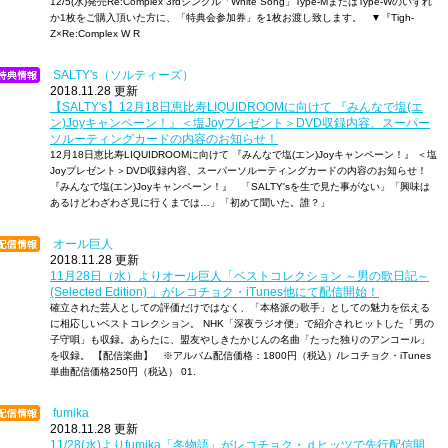
12/5(水)発売Re:Complex 3rdシングル「White Song」Type-MまたはType-Wのいずれ
か1枚をご購入頂いた方に、「特典会参加券」を1枚お渡し致します。 ▼『Tigh-
Z×Re:Complex W R
SALTY's（ソルティーズ）
2018.11.28 更新
【SALTY's】12月18日恵比寿LIQUIDROOMに向けて 『みんなで塩(エ
ン)Joyキャンペーン！』＜塩Joyプレゼント＞DVD収録内容、スーパー
ソルーティングカードの内容のお知らせ！
12月18日恵比寿LIQUIDROOMに向けて 『みんなで塩(エン)Joyキャンペーン！』 ＜塩
Joyプレゼント＞DVD収録内容、スーパーソルーティングカードの内容のお知らせ！
『みんなで塩(エン)Joyキャンペーン！』 「SALTY'sを生で見た事がない」「興味は
あるけどわざわざ見に行くまでは…」「初めて聞いた。誰？」
オール巨人
2018.11.28 更新
11月28日（水）よりオール巨人「ベストコレクション ～男の歌日記～
(Selected Edition) 」がレコチョク・iTunes他にて配信開始！
確立された芸人としての評価だけではなく、「本格派の歌手」としての魅力を伝える
に相応しいベストコレクション。 NHK「深夜ラジオ便」で紹介されヒットした「男の
子守唄」も収録。あらたに、盟友やしきたかじんの名曲「たった独りのアンコール」
を収録。 【配信楽曲】 ※アルバム配信価格：1800円（税込）/レコチョク・iTunes
単曲配信価格250円（税込） 01.
fumika
2018.11.28 更新
11/28(水)よりfumika「冬物語」がレコチョク・ｄヒッツで先行配信開