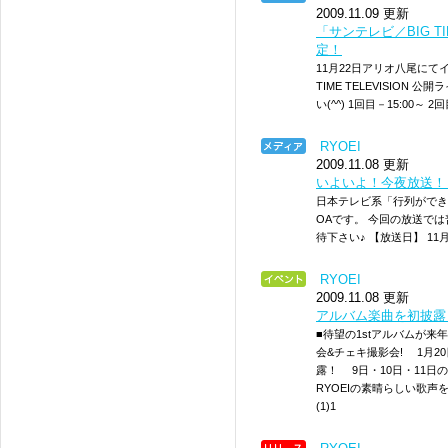
2009.11.09 更新
「サンテレビ／BIG TI
定！
11月22日アリオ八尾にて
TIME TELEVISIO
い(^^) 1回目－15:00～ 2
RYOEI
2009.11.08 更新
いよいよ！今夜放送！
日本テレビ系「行列ができ
OAです。 今回の放送では
待下さい♪ 【放送日】 11月8日
RYOEI
2009.11.08 更新
アルバム楽曲を初披露
■待望の1stアルバムが来年
会&チェキ撮影会! 1月
露！ 9日・10日・11
RYOEIの素晴らしい歌声
(1)1