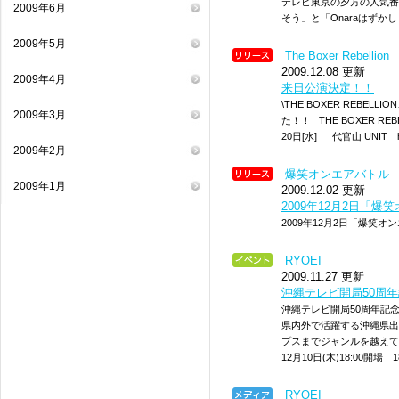
テレビ東京の夕方の人気番
2009年6月
そう」と「Onaraはずか
2009年5月
The Boxer Rebellion
2009.12.08 更新
2009年4月
来日公演決定！！
\THE BOXER REBE
2009年3月
た！！ THE BOXER REBE
20日[水] 代官山 UNIT http:
2009年2月
爆笑オンエアバトル
2009年1月
2009.12.02 更新
2009年12月2日「
2009年12月2日「爆笑
RYOEI
2009.11.27 更新
沖縄テレビ開局50周年
沖縄テレビ開局50周年記念
県内外で活躍する沖縄県出
プスまでジャンルを越えて
12月10日(木)18:00開場
RYOEI