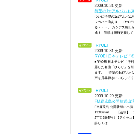
RYOEI
2009.10.31 更新
待望の1stアルバムも来
ついに待望の1stアルバム
フカバー曲あり！ RYO
る・・・。 カシアス島田
成！ 詳細は随時更新して
RYOEI
2009.10.31 更新
RYOEI 日本テレビ
■RYOEI 日本テレビ
露した名曲「ひらり」を引
ます。 待望の1stアルバ
声を是非聴きにいらしてください。
RYOEI
2009.10.29 更新
FM鹿児島公開放送出
FM鹿児島 公開番組に出演し
13:00start 【会場
2丁目3番5号 ) 【アクセス】 ht
詳しくは