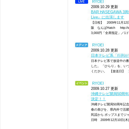
RYOEI
2009.10.29 更新
BAR HASEGAWA 3周年
Live』に出演します
【日程】 2009年11月12
阪 なんばHatch http://w
3,000円「全席指定」／
RYOEI
2009.10.28 更新
日本テレビ系「行列が
日本テレビ系で放送中の番
した。 「ひらり」を、い
ください。 【放送日】 11月8
RYOEI
2009.10.27 更新
沖縄テレビ開局50周年
決定！！
沖縄テレビ開局50周年記念
春の喜びを、県内外で活躍
民謡から ポップスまでジ
日時 2009年12月10日(木)