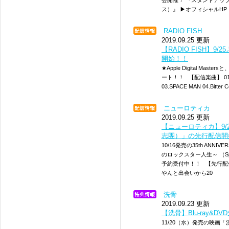
会開催！ 『スタンドアップ
ス）』 ▶オフィシャルHP https:
RADIO FISH
2019.09.25 更新
【RADIO FISH】9
開始！！
★Apple Digital M
ート！！ 【配信楽曲】 01.
03.SPACE MAN 04.Bit
ニューロティカ
2019.09.25 更新
【ニューロティカ】9/25
志團）」の先行配信開
10/16発売の35th ANNI
のロックスター人生～ （Speci
予約受付中！！ 【先行配信曲
やんと出会いから20
洗骨
2019.09.23 更新
【洗骨】Blu-ray&
11/20（水）発売の映画「