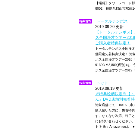
【場所】タワーレコード
8002 福島県郡山市駅前1-1
トータルテンボス
2019.09.20 更新
【トータルテンボス】20
ス全国漫才ツアー20
ご購入者特典決定！
トータルテンボス全国漫才
舗限定先着特典決定！ 対象
ボス全国漫才ツアー2018
91309/￥3,800(税別
ボス全国漫才ツアー2019「
トット
2019.09.19 更新
※特典絵柄決定※【トット
ん』DVD店舗別先着
対象店舗にて、10/16（
購入頂いた方に、先着特典
す。なくなり次第、終了と
にお問い合わせください。 ▼
ト 対象：Amazon.co.j