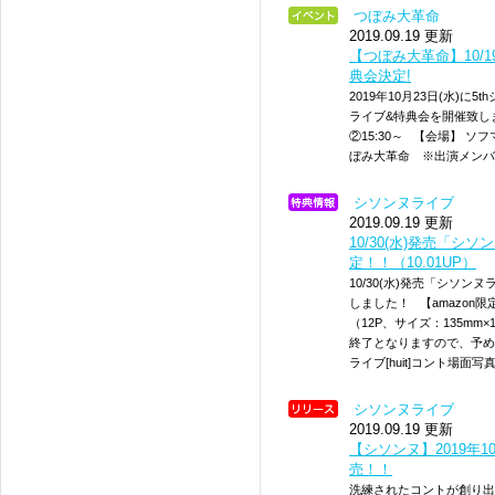
つぼみ大革命
2019.09.19 更新
【つぼみ大革命】10/
典会決定!
2019年10月23日(水)
ライブ&特典会を開催致します!
②15:30～ 【会場】 
ぼみ大革命 ※出演メンバ
シソンヌライブ
2019.09.19 更新
10/30(水)発売「シソ
定！！（10.01UP）
10/30(水)発売「シソンヌ
しました！ 【amazon限
（12P、サイズ：135mm
終了となりますので、予め
ライブ[huit]コント場面写
シソンヌライブ
2019.09.19 更新
【シソンヌ】2019年10
売！！
洗練されたコントが創り出