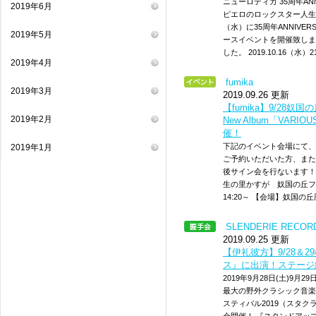
ニューロティカ 35周年AN
2019年6月
ピエロのロックスター人生〜
（水）に35周年ANNIV
2019年5月
ースイベントを開催致しま
した。 2019.10.16（水）2
2019年4月
fumika
2019年3月
2019.09.26 更新
【fumika】9/28
2019年2月
New Album「VA
催！
下記のイベント会場にて、10/
2019年1月
ご予約いただいた方、また
後サイン会を行ないます！
生の里かすが 奴国の丘フェス
14:20～ 【会場】奴国の
SLENDERIE RE
2019.09.25 更新
【伊礼彼方】9/28＆
ス』に出演！ステージ
2019年9月28日(土)9
最大の野外クラシック音楽
スティバル2019（スタ