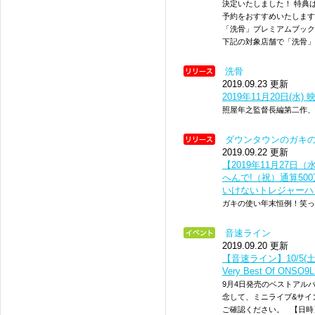
決定いたしました！ 特典
予約をおすすめいたします
「洗骨」プレミアムブックレ
下記の対象店舗で「洗骨」B
洗骨
2019.09.23 更新
2019年11月20日(水)
照屋年之監督長編第二作、
ダウンタウンのガキの
2019.09.22 更新
【2019年11月27
へんで!（祝）通算50
いけないトレジャーハ
ガキの使い年末恒例！笑っ
音速ライン
2019.09.20 更新
【音速ライン】10/5
Very Best Of O
9月4日発売のベストアルバム『
念して、ミニライブ&サイ
ご確認ください。 【日時】20