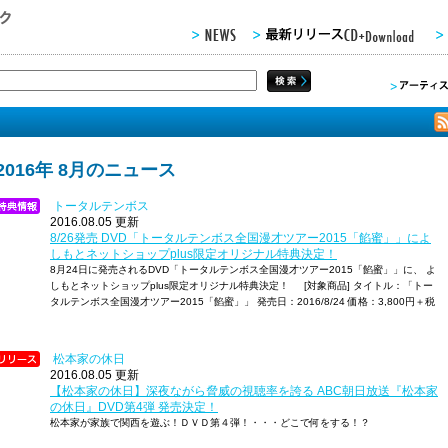
2016年 8月のニュース
トータルテンボス
2016.08.05 更新
8/26発売 DVD「トータルテンボス全国漫才ツアー2015「餡蜜」」によ
しもとネットショップplus限定オリジナル特典決定！
8月24日に発売されるDVD「トータルテンボス全国漫才ツアー2015「餡蜜」」に、 よ
しもとネットショップplus限定オリジナル特典決定！ [対象商品] タイトル：「トー
タルテンボス全国漫才ツアー2015「餡蜜」」 発売日：2016/8/24 価格：3,800円＋税
松本家の休日
2016.08.05 更新
【松本家の休日】深夜ながら脅威の視聴率を誇る ABC朝日放送『松本家
の休日』DVD第4弾 発売決定！
松本家が家族で関西を遊ぶ！ＤＶＤ第４弾！・・・どこで何をする！？