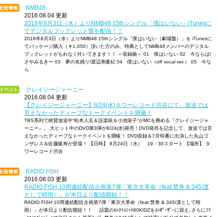
NMB48
2016.08.04 更新
2016年8月3日（水）よりNMB48 15thシングル「僕はいない」iTunesに
てデジタルブックレット盤を配信！！
2016年8月3日（水）よりNMB48 15thシングル「僕はいない（劇場盤）」を iTunesに
てパッケージ購入（￥1,050）頂いた方のみ、特典としてNMB48メンバーのデジタル
ブックレットがもれなく付いてきます！！ ＜収録曲＞ 01 僕はいない 02 今ならば/
さやみるきー 03 夢の名残り/渡辺美優紀 04 僕はいない（off vocal ver.） 05 今な
ら
クレイジージャーニー
2016.08.04 更新
【クレイジージャーニー】8/24(水)タワーレコード渋谷にて、放送では
言えなかったディープなトークイベントを開催！
TBS系列で絶賛放送中“松本人志＆設楽統＆小池栄子”がMCを務める『クレイジージャ
ーニー』。 大ヒット中のDVD第3弾が8/24(水)発売！DVD発売を記念して、放送では言
えなかったディープなトークイベントを開催！ DVD収録＆7月特番に出演した丸山ゴ
ンザレス＆佐藤健寿が登場！ 【日時】 8月24日（水） 19：30スタート 【場所】 タ
ワーレコード渋谷
RADIO FISH
2016.08.03 更新
RADIO FISH 10周連続配信企画第7弾「東京大革命（feat.焚巻 & 345/凛
として時雨）」が本日より配信開始！！
RADIO FISH 10周連続配信企画第7弾「東京大革命（feat.焚巻 & 345/凛として時
雨）」が本日より配信開始！！ 話題のｴﾚｸﾄﾕﾆｯﾄ80KIDZをｺﾝﾎﾟｰｻﾞｰに迎え､さらにﾌﾘ