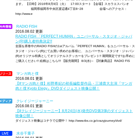
ます。 【日時】2016年8月9日（火） 17:00スタート 【会場】スカラエスパシオ
福岡県福岡市中央区渡辺通4丁目8−28 会場へのアクセス：
http://www.e
RADIO FISH
2016.08.02 更新
RADIO FISH 「PERFECT HUMAN」ユニバーサル・スタジオ・ジャパ
ン(R)購入者特典決定!!
全国を席巻中のRADIO FISHの1stアルバム「PERFECT HUMAN」をユニバーサル・ス
タジオ・ジャパン(R)にてお買い求めのお客様に、 ユニバーサル・スタジオ・ジャパン
(R)オリジナル特典としてオリジナルステッカーをプレゼント!! 期間限定です!!お早めに
ご購入ください!! 絵柄はこちら!!! 【販売期間】 8/3(水)～ 【対象商品】 RADIO FIS
マンガ肉と僕
2016.08.01 更新
【#マンガ肉と僕】杉野希妃の初長編監督作品・三浦貴大主演『マンガ
肉と僕 Kyoto Elegy』DVDダイジェスト映像公開！
クレイジージャーニー
2016.08.01 更新
【#クレイジージャーニー】8月24日(水)発売DVD第3弾のダイジェスト
映像公開！
ダイジェスト映像はコチラで公開中！ http://www.tbs.co.jp/crazyjourney/dvd/
水谷千重子