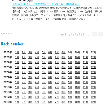
2016.08.01 更新
【水谷千重子】 情熱大陸 SPECIAL LIVE 出演決定！
情熱大陸SPECIAL LIVE SUMMER TIME BONANZA'16 に出演が決定いたしました!!
【日時】 8月27日（土） 開場11:00 / 開演12:30 / 終演予定19:30 【会場】 夢の島
公園陸上競技場 【出演アーティスト】 葉加瀬太郎／藤井フミヤ／ＳＩＮＧ ＬＩＫ
Ｅ ＴＡＬＫＩＮＧ／押尾コータロー／清木場俊介／ 山内惠介／Ｍａｙ Ｊ．／
age 4 of 4
First
1
2
3
4
…
2026年
｜
1月
2月
3月
4月
5月
6月
7月
8月
9月 10月 11月 12月
2025年
｜
1月
2月
3月
4月
5月
6月
7月
8月
9月
10月
11月
12月
2024年
｜
1月
2月
3月
4月
5月
6月
7月
8月
9月
10月
11月
12月
2023年
｜
1月
2月
3月
4月
5月
6月
7月
8月
9月
10月
11月
12月
2022年
｜
1月
2月
3月
4月
5月
6月
7月
8月
9月
10月
11月
12月
2021年
｜
1月
2月
3月
4月
5月
6月
7月
8月
9月
10月
11月
12月
2020年
｜
1月
2月
3月
4月
5月
6月
7月
8月
9月
10月
11月
12月
2019年
｜
1月
2月
3月
4月
5月
6月
7月
8月
9月
10月
11月
12月
2018年
｜
1月
2月
3月
4月
5月
6月
7月
8月
9月
10月
11月
12月
2017年
｜
1月
2月
3月
4月
5月
6月
7月
8月
9月
10月
11月
12月
2016年
｜
1月
2月
3月
4月
5月
6月
7月
8月
9月
10月
11月
12月