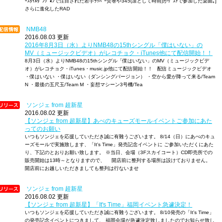
ｰｽﾀｲﾙﾀﾞﾝｼﾞｮﾝで注目された若手ﾗｯﾊﾟｰ焚巻や345(凛として時雨)がｹﾞｽﾄで参加した楽曲｡]
さらに進化したRAD
NMB48
2016.08.03 更新
2016年8月3日（水）よりNMB48の15thシングル「僕はいない」の
MV（ミュージックビデオ）がレコチョク・iTunes他にて配信開始！！
8月3日（水）よりNMB48の15thシングル「僕はいない」のMV（ミュージックビデ
オ）がレコチョク・iTunes・music.jp他にて配信開始！！ 配信ミュージックビデオ
・僕はいない ・僕はいない（ダンシングバージョン） ・空から愛が降って来る/Team
N ・最後の五尺玉/Team M ・妄想マシーン3号機/Tea
ソンジェ from 超新星
2016.08.02 更新
【ソンジェ from 超新星】あべのキューズモールイベントご参加にあた
ってのお願い
いつもソンジェを応援していただき誠に有難うございます。 8/14（日）にあべのキュ
ーズモールで実施致します、「It's Time」発売記念イベントに ご参加いただくにあた
り、下記のとおりお願い致します。 ※当日、会場（3Fスカイコート）CD即売所での
販売開始は13時～となりますので、 開店前に整列する場所は設けておりません。
開店前にお越しいただきましても整列は行ないませ
ソンジェ from 超新星
2016.08.02 更新
【ソンジェ from 超新星】「It's Time」福岡イベント急遽決定！
いつもソンジェを応援していただき誠に有難うございます。 8/10発売の「It's Time」
の発売記念イベントにつきまして、 福岡会場が急遽決定致しましたのでお知らせ致し