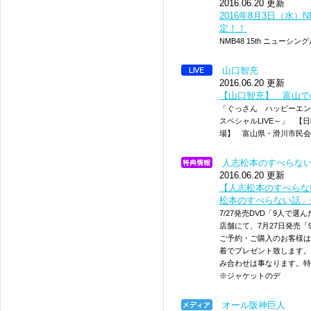
2016.06.20 更新
2016年8月3日（水）
定！！
NMB48 15th ニュー
山口智充
2016.06.20 更新
【山口智充】 富山で
「ぐっさん ハッピーエンター
スペシャルLIVE～」 【日時
場】 富山県・滑川市民会館
人志松本のすべらな
2016.06.20 更新
【人志松本のすべらない
松本のすべらない話」
7/27発売DVD「9人で
店舗にて、7月27日発売「
ご予約・ご購入のお客様は
着でプレゼント致します。
み合わせは事なります。特
※ジャケットのデ
オール阪神巨人