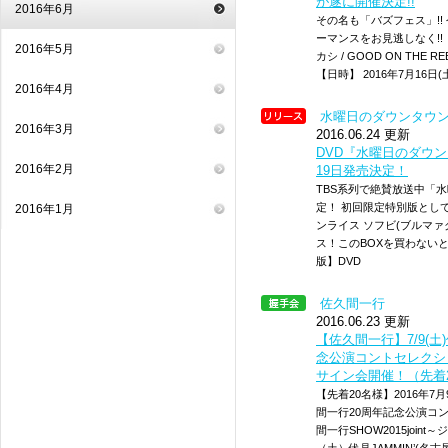
が遂に開催決定!!
2016年6月
その名も「バズフェス」!
ーマンスをお見逃しなく!!
2016年5月
カシ / GOOD ON THE R
【日時】 2016年7月16日(土)
2016年4月
水曜日のダウンタウ
2016年3月
2016.06.24 更新
DVD『水曜日のダウン
2016年2月
19日発売決定！
TBS系列で絶賛放送中「水
定！ 初回限定特別版として
2016年1月
ンライス ソフビ(ブルマァ
ス！このBOXを買わない
版】DVD
佐久間一行
2016.06.23 更新
【佐久間一行】7/9(土
念公演コントセレクシ
サイン会開催！（先着
【先着20名様】2016年7月
間一行20周年記念公演コ
間一行SHOW2015joi