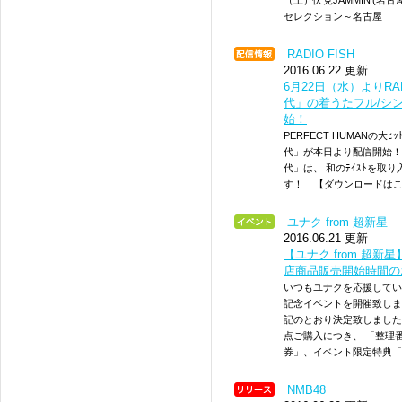
（土）伏見JAMMIN’(
セレクション～名古屋
RADIO FISH
2016.06.22 更新
6月22日（水）よりRA
代」の着うたフル/シン
始！
PERFECT HUMANの大
代」が本日より配信開始！！ 
代」は、 和のﾃｲｽﾄを取り
す！ 【ダウンロードは
ユナク from 超新星
2016.06.21 更新
【ユナク from 超新星
店商品販売開始時間の
いつもユナクを応援してい
記念イベントを開催致しま
記のとおり決定致しました
点ご購入につき、 「整理
券」、イベント限定特典
NMB48