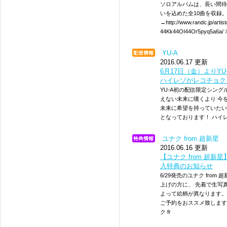
ソロアルバムは、長い間待
いを込めた全10曲を収録
→http://www.randc.jp/artis
44Kk44OI44Or5pyq5
YU-A
2016.06.17 更新
6月17日（金）よりYU-A
ハイレゾがレコチョク・i
YU-A初の配信限定シングル「
えない未来に嘆くより 今
未来に希望を持っていたい
となっております！ ハイ
ユナク from 超新星
2016.06.16 更新
【ユナク from 超新星
入特典のお知らせ
6/29発売のユナク from 
上げの方に、 先着で生写
よって絵柄が異なります。
ご予約をおススメ致します。
ク fr