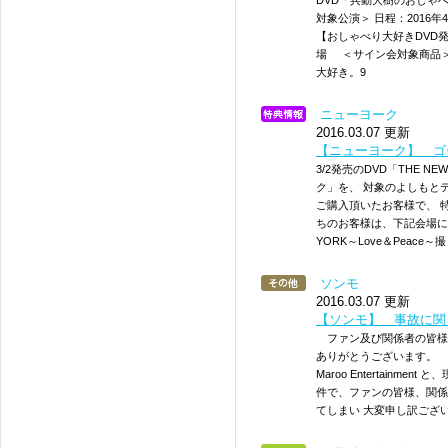
DVD「兵動大樹のおしゃ
対象公演＞ 日程：2016年4月
【おしゃべり大好きDVD
場 ＜サイン会対象商品＞ 
大好き。9
ニューヨーク
2016.03.07 更新
【ニューヨーク】 ゴ
3/2発売のDVD「THE N
ク」を、 対象のよしもと
ご購入頂いたお客様で、 
ちのお客様は、下記会場にゴ
YORK～Love＆Peac
ソンモ
2016.03.07 更新
【ソンモ】 事故に関
ファン及び関係者の皆様
ありがとうございます。
Maroo Entertain
件で、ファンの皆様、関係
てしまい 大変申し訳ござ