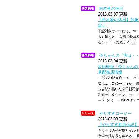
松本家の休日
2016.03.07 更新
【松本家の休日】対象
定！
下記対象サイトにて、201
入）頂くと、 先着で松本
ゼント！ 【対象サイト
今ちゃんの「実は・
2016.03.04 更新
3/16発売『今ちゃ
典配布店情報
一部DVD販売店にて、 2
実は…」DVDをご予約（
ン岩部が描いた今田耕司似
耕司セレクション ⇒ ミ
ード（今） ・DVDスタッ
やりすぎコージー
2016.03.03 更新
【やりすぎ都市伝説】
もう一つの秘密結社イルミ
宇宙の謎を暴き始める… 