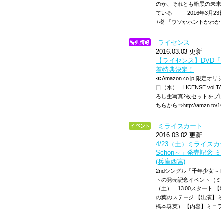
のか、それとも暗黒の未来
ている―― 2016年3月2
+税 『ウソかホントかわ
ライセンス
2016.03.03 更新
【ライセンス】DVD「LICE
着特典決定！
≪Amazon.co.jp 限定オ
日（水）「LICENSE vo
ろし生写真2枚セットをプレゼン
ちらから⇒http://amzn
ミライスカート
2016.03.02 更新
4/23（土）ミライスカー
Schon～」発売記念 
(兵庫西宮)
2ndシングル「千年少女～Ti
トの発売記念イベント（ミニ
（土） 13:00スタート
の葉のステージ 【出演】
橋本珠菜） 【内容】ミニ