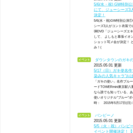
5/6(水・祝) GW特
にて、ジューシーズ3
決定！
5/6(水・祝)GW特別公演
シーズ3人がコント衣装で
弾DVD「ジューシーズエ
して、 よしもと幕張イオ
ショット写メ会が決定！ 
み！(
ダウンタウンのガキの
2015.05.01 更新
5/17（日）ガキ使
染みの人気キャラ”おば
「ガキの使い」名作ブルー
ードTOWERmini東京
なら誰でも知っている、あ
使いオリジナル”ブルー”
時： 2015年5月17日(
バンビーノ
2015.05.01 更新
5/5（火・祝）バンビ
イベント開催決定！【