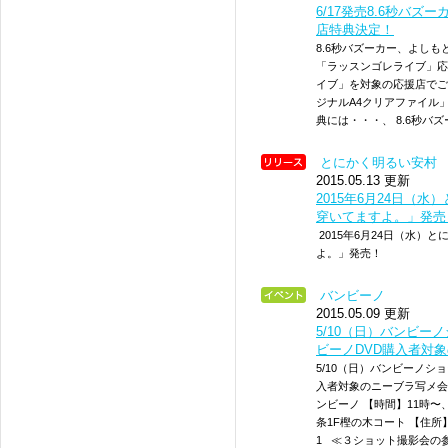
6/17発売8.6秒バ
店特典決定！
8.6秒バズーカー、よし
「ラッスンゴレライブ」応
イブ」を対象の応援店でご
ジナルA4クリアファイル
典には・・・、 8.6秒バ
とにかく明るい安村
2015.05.13 更新
2015年6月24日（
穿いてますよ。」発売
2015年6月24日（水）
よ。」発売！
バンビーノ
2015.05.09 更新
5/10（日）バンビー
ビーノDVD購入者対
5/10（日）バンビーノシ
入者対象のニーブラ写メ会決
ンビーノ 【時間】11時〜
条1F樫の木コート 【住所】
1 ≪３ショット撮影会の