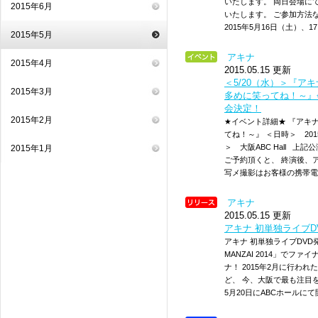
いたします。 両日会場に
2015年6月
いたします。 ご参加方法
2015年5月16日（土）、
2015年5月
アキナ
2015年4月
2015.05.15 更新
＜5/20（水）＞『ア
2015年3月
多めに笑ってね！～』
会決定！
2015年2月
★イベント詳細★ 『アキ
てね！～』 ＜日時＞ 2015
＞ 大阪ABC Hall 
2015年1月
ご予約頂くと、 終演後、
写メ撮影はお客様の携帯電
アキナ
2015.05.15 更新
アキナ 初単独ライブ
アキナ 初単独ライブDVD
MANZAI 2014」で
ナ！ 2015年2月に行わ
ど、 今、大阪で最も注目を
5月20日にABCホールに