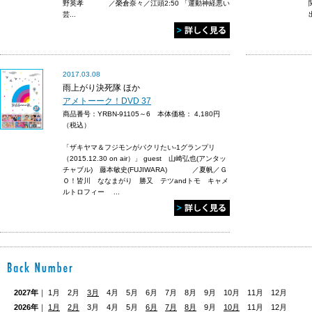
野英孝 ／榮倉奈々／江頭2:50 「運動神経悪い
芸...
2017.03.08
雨上がり決死隊 ほか
アメトーーク！DVD 37
商品番号：YRBN-91105～6 本体価格：
4,180円
（税込）
「ザキヤマ＆フジモンがパクリたい-1グランプリ
（2015.12.30 on air）」 guest 山崎弘也(アンタッ
チャブル) 藤本敏史(FUJIWARA) ／夏帆／Ｇ
Ｏ！皆川 ななまがり 勝又 テツandトモ キャメ
ルトロフィー ...
2027年
｜ 1月 2月
3月
4月 5月 6月 7月 8月 9月 10月 11月 12月
2026年
｜
1月
2月
3月 4月 5月
6月
7月
8月
9月
10月
11月 12月