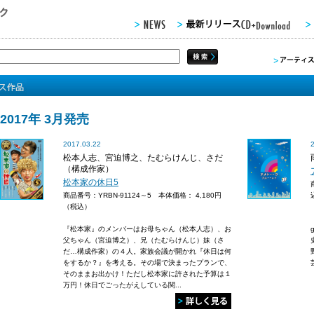
2017年 3月発売
2017.03.22
松本人志、宮迫博之、たむらけんじ、さだ
（構成作家）
松本家の休日5
商品番号：YRBN-91124～5 本体価格：
4,180円
（税込）
『松本家』のメンバーはお母ちゃん（松本人志）、お
父ちゃん（宮迫博之）、兄（たむらけんじ）妹（さ
だ…構成作家）の４人。家族会議が開かれ『休日は何
をするか？』を考える。その場で決まったプランで、
芸
そのままお出かけ！ただし松本家に許された予算は１
万円！休日でごったがえしている関...