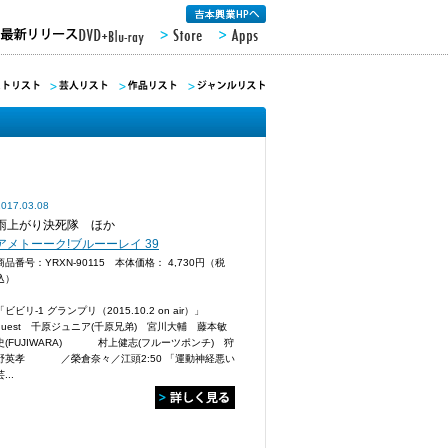
2017.03.08
雨上がり決死隊 ほか
アメトーーク!ブルーーレイ 39
商品番号：YRXN-90115 本体価格：
4,730円（税
込）
「ビビリ-1 グランプリ（2015.10.2 on air）」
guest 千原ジュニア(千原兄弟) 宮川大輔 藤本敏
史(FUJIWARA) 村上健志(フルーツポンチ) 狩
野英孝 ／榮倉奈々／江頭2:50 「運動神経悪い
...