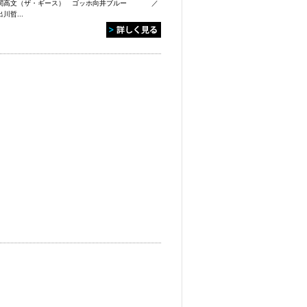
関高文（ザ・ギース） ゴッホ向井ブルー ／
出川哲...