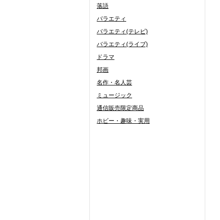
落語
バラエティ
バラエティ(テレビ)
バラエティ(ライブ)
ドラマ
邦画
名作・名人芸
ミュージック
通信販売限定商品
ホビー・趣味・実用