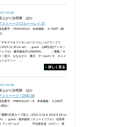
2017.03.08
雨上がり決死隊 ほか
アメトーーク!ブルーーレイ 37
商品番号：YRXN-90113 本体価格：
4,730円（税
込）
「ザキヤマ＆フジモンがパクリたい-1グランプリ
（2015.12.30 on air）」 guest 山崎弘也(アンタッ
チャブル) 藤本敏史(FUJIWARA) ／夏帆／Ｇ
Ｏ！皆川 ななまがり 勝又 テツandトモ キャメ
ルトロフィー ...
2017.03.08
雨上がり決死隊 ほか
アメトーーク！DVD 38
商品番号：YRBN-91107～8 本体価格：
4,180円
（税込）
「優勝!!広島カープ芸人（2015.3.19 & 2016.9.29 on
air）」 guest 徳井義実（チュートリアル） 谷原章
介 アンガールズ 宇治原史規（ロザン） 尾