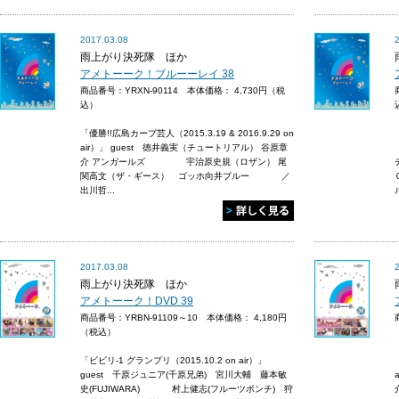
2017.03.08
雨上がり決死隊 ほか
アメトーーク！ブルーーレイ 38
商品番号：YRXN-90114 本体価格：
4,730円（税
込）
「優勝!!広島カープ芸人（2015.3.19 & 2016.9.29 on
air）」 guest 徳井義実（チュートリアル） 谷原章
介 アンガールズ 宇治原史規（ロザン） 尾
関高文（ザ・ギース） ゴッホ向井ブルー ／
出川哲...
2017.03.08
雨上がり決死隊 ほか
アメトーーク！DVD 39
商品番号：YRBN-91109～10 本体価格：
4,180円
（税込）
「ビビリ-1 グランプリ（2015.10.2 on air）」
guest 千原ジュニア(千原兄弟) 宮川大輔 藤本敏
史(FUJIWARA) 村上健志(フルーツポンチ) 狩