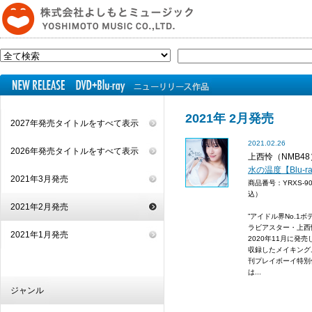
2021年 2月発売
2027年発売タイトルをすべて表示
2021.02.26
2026年発売タイトルをすべて表示
上西怜（NMB48
水の温度【Blu-r
2021年3月発売
商品番号：YRXS-9
込）
2021年2月発売
”アイドル界No.1ボ
ラビアスター・上西
2021年1月発売
2020年11月に発
収録したメイキングムー
刊プレイボーイ特別
は...
ジャンル