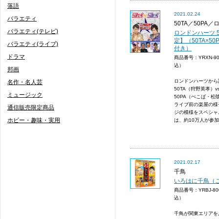
落語
2021.02.24
バラエティ
50TA／50PA
バラエティ(テレビ)
ロンドンハーツ 5
定】（50TA×5
バラエティ(ライブ)
付き）
ドラマ
商品番号：YRXN-9
込）
邦画
ロンドンハーツから
名作・名人芸
50TA（狩野英孝）
ミュージック
50PA（ぺこぱ・
ライブ前の楽屋の様
通信販売限定商品
ジの模様をスペシャル
ホビー・趣味・実用
は、約10万人が参加し
2021.02.17
千鳥
いろはに千鳥（
商品番号：YRBJ-8
込）
千鳥が関東エリアを