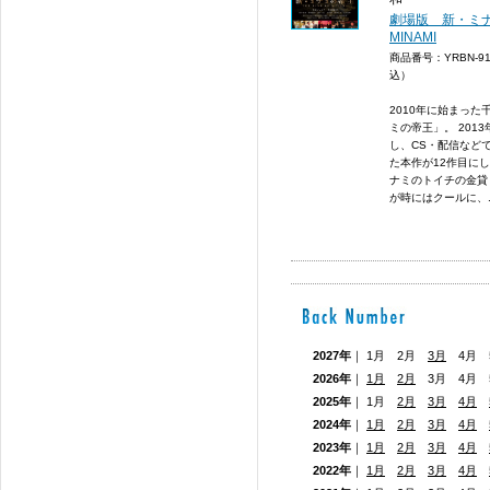
劇場版 新・ミナミ
MINAMI
商品番号：YRBN-9
込）
2010年に始まっ
ミの帝王」。 201
し、CS・配信など
た本作が12作目に
ナミのトイチの金貸
が時にはクールに、..
2027年
｜ 1月 2月
3月
4月 5
2026年
｜
1月
2月
3月 4月
2025年
｜ 1月
2月
3月
4月
2024年
｜
1月
2月
3月
4月
2023年
｜
1月
2月
3月
4月
2022年
｜
1月
2月
3月
4月