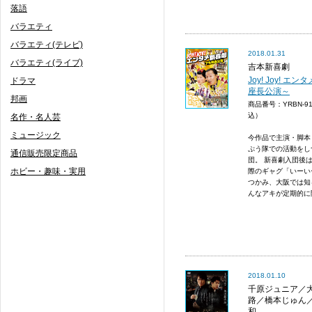
落語
バラエティ
バラエティ(テレビ)
2018.01.31
バラエティ(ライブ)
吉本新喜劇
Joy! Joy! 
ドラマ
座長公演～
邦画
商品番号：YRBN-9
込）
名作・名人芸
ミュージック
今作品で主演・脚本
ぷう隊での活動をし
通信販売限定商品
団。 新喜劇入団後
ホビー・趣味・実用
際のギャグ「いーい
つかみ、大阪では知
んなアキが定期的に開
2018.01.10
千原ジュニア／
路／橋本じゅん
和