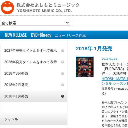
2018年 1月発売
2027年発売タイトルをすべて表示
2018.01.31
2026年発売タイトルをすべて表示
松本人志 ジミー
（FUJIWARA
2018年3月発売
弾）、 大地洋輔（
HITOSHI MATS
ンタル シーズン1(B
2018年2月発売
商品番号：YRXN-9
込）
2018年1月発売
松本人志プレゼンツ
10人の芸人たちが
芸人のプライドと優
合う。最後まで笑わ
ジャンル
められた芸人が極限
る本能むき出しの笑い