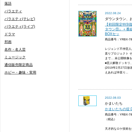
落語
バラエティ
2022.08.24
バラエティ(テレビ)
ダウンタウン、
【初回限定特別版
バラエティ(ライブ)
タウン⑪』＋番
BOXセッ
ドラマ
商品番号：YRBX-
邦画
レジェンド不仲芸人
名作・名人芸
直りプロジェクト 
ミュージック
まで… 未公開映像
■芸人解散ドッキリ
通信販売限定商品
(2019年2月27日
ホビー・趣味・実用
えあれば仲直り...
2022.08.03
かまいたち
かまいたちの掟 D
商品番号：YRBX-7
（税込）
天才的なロケ技術を