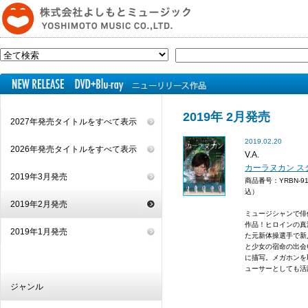
2019年 2月発売
2027年発売タイトルをすべて表示
2019.02.20
2026年発売タイトルをすべて表示
V.A.
カーラヌカン 
2019年3月発売
商品番号：YRBN-9
込）
2019年2月発売
ミュージシャンで俳
作品！ヒロインの真
2019年1月発売
た元新体操選手で新
と少女の宿命の出会
に描写。メガホンを
ューサーとしても活躍
ジャンル