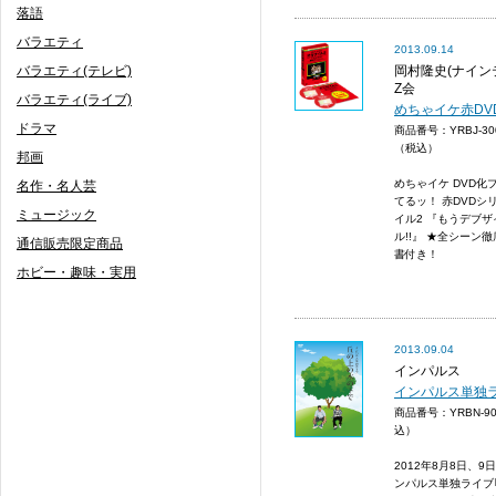
落語
バラエティ
2013.09.14
バラエティ(テレビ)
岡村隆史(ナインテ
Z会
バラエティ(ライブ)
めちゃイケ赤DVD
ドラマ
商品番号：YRBJ-3
（税込）
邦画
めちゃイケ DVD化
名作・名人芸
てるッ！ 赤DVDシリ
ミュージック
イル2 『もうデブ
ル!!』 ★全シーン
通信販売限定商品
書付き！
ホビー・趣味・実用
2013.09.04
インパルス
インパルス単独
商品番号：YRBN-9
込）
2012年8月8日、
ンパルス単独ライブ