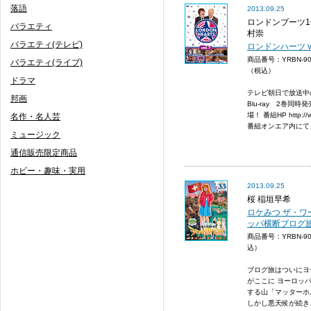
落語
2013.09.25
ロンドンブーツ1
バラエティ
村崇
バラエティ(テレビ)
ロンドンハーツ vo
商品番号：YRBN-9
バラエティ(ライブ)
（税込）
ドラマ
テレビ朝日で放送中
邦画
Blu-ray 2巻同時発
場！ 番組HP http://www
名作・名人芸
番組オンエア内にて、DV
ミュージック
通信販売限定商品
ホビー・趣味・実用
2013.09.25
桜 稲垣早希
ロケみつ ザ・ワ
ッパ横断ブログ旅
商品番号：YRBN-9
込）
ブログ旅はついにヨ
がここに ヨーロッパ
する山「マッターホ
しかし悪天候が続き