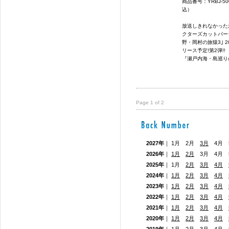
商品番号：YRBJ-5
込）
放送しきれなかった
クターズカットバージ
野・岡村の旅猿3｣ 2
リース予定!第2弾!
『瀬戸内海・島巡りの
Page 1 of 2
2027年
｜ 1月 2月
3月
4月 5
2026年
｜
1月
2月
3月 4月
2025年
｜ 1月
2月
3月
4月
2024年
｜
1月
2月
3月
4月
2023年
｜
1月
2月
3月
4月
2022年
｜
1月
2月
3月
4月
2021年
｜
1月
2月
3月
4月
2020年
｜
1月
2月
3月
4月