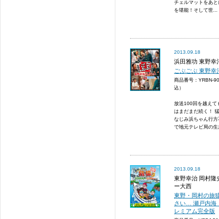
チェルマットをあと
を堪能！そして世...
2013.09.18
浜田雅功 東野幸
ごぶごぶ 東野幸
商品番号：YRBN-9
込）
放送100回を越え
はまだまだ続く！ 
なじみ浜ちゃん行方
で地元テレビ局の生
2013.09.18
東野幸治 岡村隆
ー大西
東野・岡村の旅猿
さい… 瀬戸内海
レミアム完全版