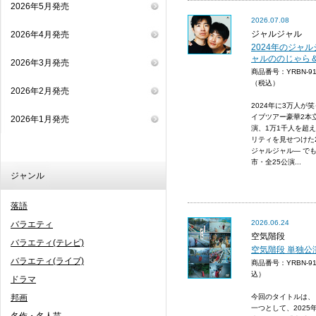
2026年5月発売
2026.07.08
ジャルジャル
2026年4月発売
2024年のジャル
ャルののじゃら
2026年3月発売
商品番号：YRBN-9
（税込）
2026年2月発売
2024年に3万人
イブツアー豪華2本
2026年1月発売
演、1万1千人を超
リティを見せつけた2
ジャルジャル― で
市・全25公演...
ジャンル
落語
2026.06.24
バラエティ
空気階段
バラエティ(テレビ)
空気階段 単独公
バラエティ(ライブ)
商品番号：YRBN-9
込）
ドラマ
邦画
今回のタイトルは、
一つとして、202