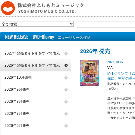
2026年 発売
2027年発売タイトルをすべて表示
2026.10.07
2026年発売タイトルをすべて表示
V.A.
M-1グランプリ2
2026年10月発売
先に、軟弱の星
商品番号：YRBN-9
（税込）
2026年9月発売
漫才日本一決定戦「M-
2026年8月発売
年12月21日(日)午
日系列で生放送された
勝：たくろう ファ
2026年7月発売
／カナメストーン(敗
2026年6月発売