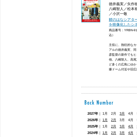
徳井義実／矢作
八嶋智人／松本
／小沢一敬
鯉のはなシアタ
を映像化したシ
商品番号：YRBN-9
込）
主役に、熱狂的なカ
アルの徳井義実、同
彦監督の新作でもヒ
他、八嶋智人、高尾
ど多くの広島にゆか
爆ドーム付近や旧広島
2027年
｜ 1月 2月
3月
4月 5
2026年
｜
1月
2月
3月 4月
2025年
｜ 1月
2月
3月
4月
2024年
｜
1月
2月
3月
4月