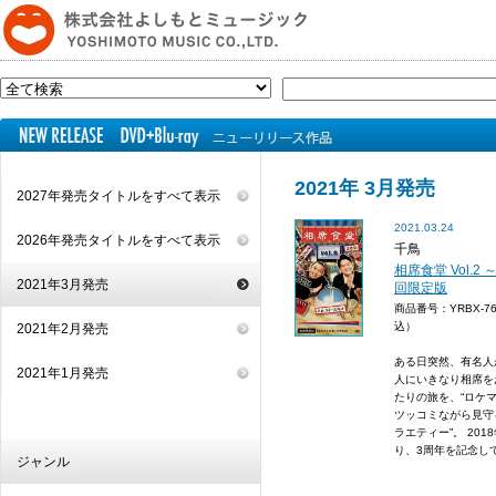
2021年 3月発売
2027年発売タイトルをすべて表示
2021.03.24
2026年発売タイトルをすべて表示
千鳥
相席食堂 Vol.
2021年3月発売
回限定版
商品番号：YRBX-
込）
2021年2月発売
ある日突然、有名人
2021年1月発売
人にいきなり相席を
たりの旅を、“ロケ
ツッコミながら見守
ラエティー”。 20
り、3周年を記念して.
ジャンル