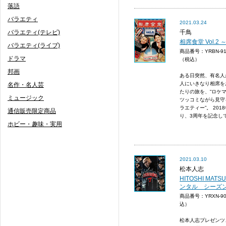
落語
バラエティ
2021.03.24
バラエティ(テレビ)
千鳥
相席食堂 Vol
バラエティ(ライブ)
商品番号：YRBN-9
ドラマ
（税込）
邦画
ある日突然、有名人
人にいきなり相席を
名作・名人芸
たりの旅を、“ロケ
ミュージック
ツッコミながら見守
ラエティー”。 20
通信販売限定商品
り、3周年を記念して.
ホビー・趣味・実用
2021.03.10
松本人志
HITOSHI MATS
ンタル シーズン7
商品番号：YRXN-9
込）
松本人志プレゼンツ