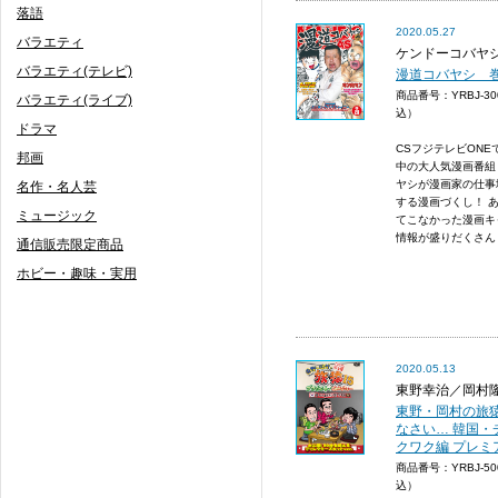
落語
2020.05.27
バラエティ
ケンドーコバヤ
バラエティ(テレビ)
漫道コバヤシ 
商品番号：YRBJ-3
バラエティ(ライブ)
込）
ドラマ
CSフジテレビONE
邦画
中の大人気漫画番組
ヤシが漫画家の仕事
名作・名人芸
する漫画づくし！ 
ミュージック
てこなかった漫画キ
情報が盛りだくさん！ 
通信販売限定商品
ホビー・趣味・実用
2020.05.13
東野幸治／岡村
東野・岡村の旅猿
なさい… 韓国・
クワク編 プレミ
商品番号：YRBJ-5
込）