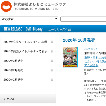
2020年 10月発売
2027年発売タイトルをすべて表示
2020.10.14
2026年発売タイトルをすべて表示
東野幸治／岡村
東野・岡村の旅猿
2020年3月発売
なさい… 何も
アム完全版
商品番号：YRBJ-5
2020年2月発売
込）
2020年1月発売
旅猿DVDシリーズ累
16！ 東野幸治と
タッフと共に自由気
きれなかった未公開
ットバージョンのプレ
ジャンル
しきれな...