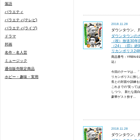
落語
バラエティ
バラエティ(テレビ)
2018.11.28
バラエティ(ライブ)
ダウンタウン、
ダウンタウンのガ
ドラマ
（祝）放送30年
邦画
（24）（罰）絶
リカンポリス24
名作・名人芸
商品番号：YRBN-9
ミュージック
込）
通信販売限定商品
今回のテーマは…「
ホビー・趣味・実用
リカンポリスに扮し
長との対面や訓練を
これまでの“笑って
しつつ、 新たな面
豪華ゲスト扮す...
2018.11.28
ダウンタウン、