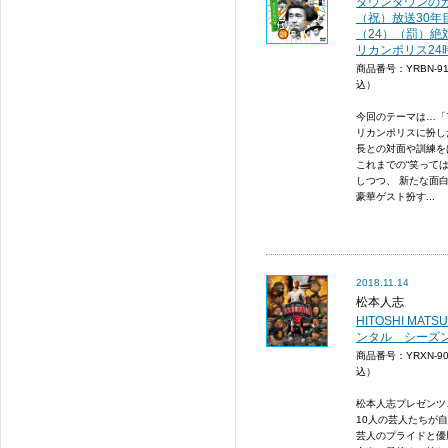
ダウンタウンのガ
（祝）放送30年
（24）（罰）絶
リカンポリス24
商品番号：YRBN-9
込）
今回のテーマは…「
リカンポリスに扮し
長との対面や訓練を
これまでの“笑って
しつつ、 新たな面
豪華ゲスト扮す...
2018.11.14
松本人志
HITOSHI MATS
ンタル シーズン3(B
商品番号：YRXN-9
込）
松本人志プレゼンツ
10人の芸人たちが
芸人のプライドと優