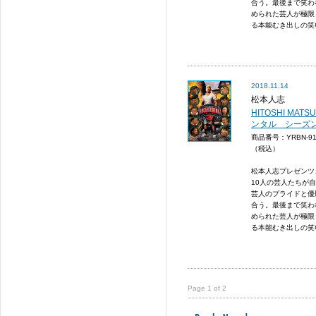
合う。最後まで笑わ
められた芸人が極限
る本能むき出しの笑い
2018.11.14
松本人志
HITOSHI MATS
ンタル シーズン3
商品番号：YRBN-9
（税込）
松本人志プレゼンツ
10人の芸人たちが
芸人のプライドと優
合う。最後まで笑わ
められた芸人が極限
る本能むき出しの笑い
Page 1 of 2