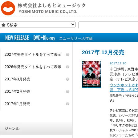
2017年 12月発売
2027年発売タイトルをすべて表示
2017.12.20
2026年発売タイトルをすべて表示
今田耕司 / 東野幸治
元玲奈（テレビ東
2017年3月発売
奈（テレビ東京アナ
ウソかホントか
説 下巻 ～SUPE
2017年2月発売
商品番号：YRBN-9
込）
2017年1月発売
テレビ東京にて不定
伝説」シリーズ2年
年、夏6月、秋9月、
「やりすぎ都市伝説
ジャンル
秋スペシャル～20
伝説テラーたちの「都