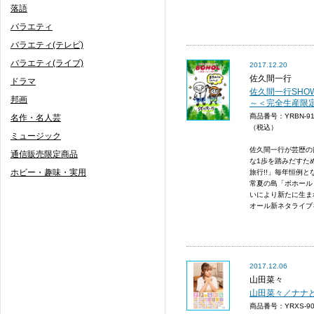
落語
バラエティ
バラエティ(テレビ)
バラエティ(ライブ)
2017.12.20
佐久間一行
ドラマ
佐久間一行SHOW
邦画
～＜完全生産限
商品番号：YRBN-9
名作・名人芸
（税込）
ミュージック
佐久間一行が芸歴の節
通信販売限定商品
な1歩を踏みだすた
ホビー・趣味・実用
旅行!!」毎年恒例
常夏の島「ボホール
いにより新たに生ま
オール新ネタライブを
2017.12.06
山田菜々
山田菜々／ナナとミ
商品番号：YRXS-9