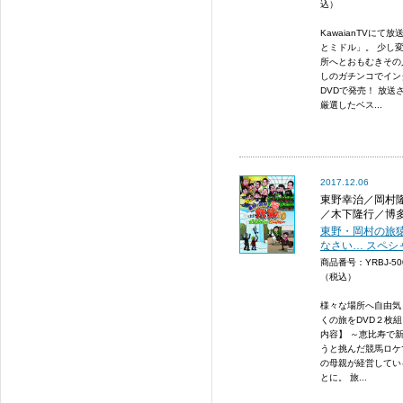
込）
KawaianTVに
とミドル」。 少し
所へとおもむきその
しのガチンコでインタ
DVDで発売！ 放送
厳選したベス...
2017.12.06
東野幸治／岡村
／木下隆行／博
東野・岡村の旅猿
なさい… スペシ
商品番号：YRBJ-5
（税込）
様々な場所へ自由気
くの旅をDVD２枚
内容】 ～恵比寿で
うと挑んだ競馬ロケ
の母親が経営してい
とに。 旅...