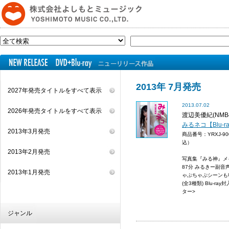
2013年 7月発売
2027年発売タイトルをすべて表示
2013.07.02
2026年発売タイトルをすべて表示
渡辺美優紀(NMB48
みるネコ【Blu-r
2013年3月発売
商品番号：YRXJ-9
込）
2013年2月発売
写真集『みる神』メ
87分 みるきー副音
2013年1月発売
ゃぷちゃぷシーンも収
(全3種類) Blu-
ター>
ジャンル