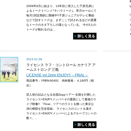
2009年9月に始まり、13年目に突入した千原兄弟に
よるトークイベント｢チハラトーク｣。草月ホールにて
毎月1回定期的に開催中!!千原ジュニアがテレビ番組
などで話すトークは、まずここで試されるほどの貴重
なトークのネタ下ろしの場となっている。 今や2人の
トークが観れるのは...
2013.01.09
ライセンス ラフ・コントロール カナリア ア
ームストロング 三瓶
LICENSE vol.Zepp ENJOY!! ～FINAL～
商品番号：YRBN-90491 本体価格：
4,180円（税
込）
芸人初の試みとなる全国Zeppツアー 全国を行脚した
ライセンス+ENJPYメンバーその最新にして最後のラ
イブ映像!! 「Final」ツアーのラストを飾った東京公
演の模様を完全収録。 ライセンスのコント＆漫才、
ライセンス+ENJOYメンバーによるグループコントの
数々。...