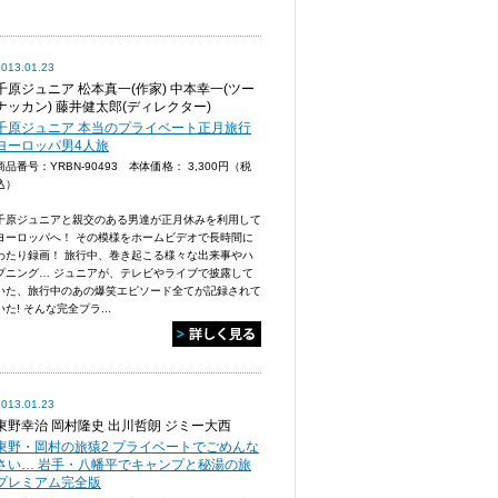
2013.01.23
千原ジュニア 松本真一(作家) 中本幸一(ツー
ナッカン) 藤井健太郎(ディレクター)
千原ジュニア 本当のプライベート正月旅行
ヨーロッパ男4人旅
商品番号：YRBN-90493 本体価格：
3,300円（税
込）
千原ジュニアと親交のある男達が正月休みを利用して
ヨーロッパへ！ その模様をホームビデオで長時間に
わたり録画！ 旅行中、巻き起こる様々な出来事やハ
プニング… ジュニアが、テレビやライブで披露して
いた、旅行中のあの爆笑エピソード全てが記録されて
いた! そんな完全プラ...
2013.01.23
東野幸治 岡村隆史 出川哲朗 ジミー大西
東野・岡村の旅猿2 プライベートでごめんな
さい… 岩手・八幡平でキャンプと秘湯の旅
プレミアム完全版