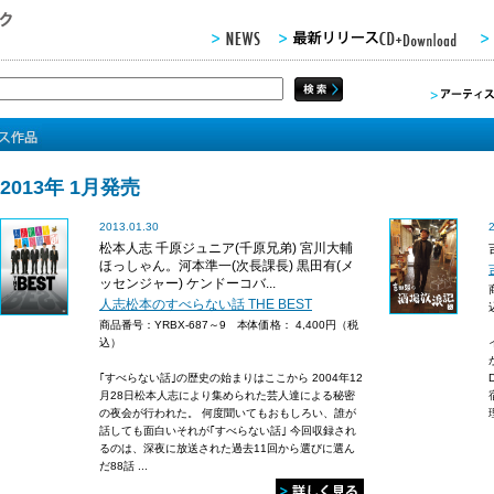
2013年 1月発売
2013.01.30
松本人志 千原ジュニア(千原兄弟) 宮川大輔
ほっしゃん。河本準一(次長課長) 黒田有(メ
ッセンジャー) ケンドーコバ...
人志松本のすべらない話 THE BEST
商品番号：YRBX-687～9 本体価格：
4,400円（税
込）
｢すべらない話｣の歴史の始まりはここから 2004年12
月28日松本人志により集められた芸人達による秘密
の夜会が行われた。 何度聞いてもおもしろい、誰が
話しても面白いそれが｢すべらない話｣ 今回収録され
るのは、深夜に放送された過去11回から選びに選ん
だ88話 ...