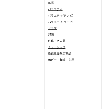
落語
バラエティ
バラエティ(テレビ)
バラエティ(ライブ)
ドラマ
邦画
名作・名人芸
ミュージック
通信販売限定商品
ホビー・趣味・実用