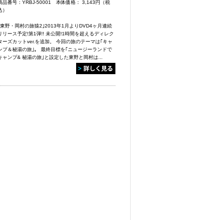
商品番号：YRBJ-50001 本体価格：
3,143円（税
込）
｢東野・岡村の旅猿2｣2013年1月よりDVD4ヶ月連続
リリース予定!第1弾!! 未公開!1時間を超えるディレク
ターズカットver.を追加。 今回の旅のテーマは｢キャ
ンプ＆秘湯の旅｣。 最終目標を｢ニュージーランドで
キャンプ& 秘湯の旅｣と設定した東野と岡村は...