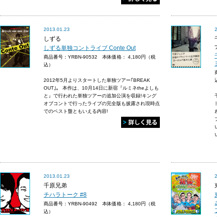
2013.01.23
しずる
しずる単独コントライブ Conte Out
商品番号：YRBN-90532 本体価格：
4,180円（税
込）
2012年5月よりスタートした単独ツアー｢BREAK
OUT｣。 本作は、10月14日に新宿『ルミネtheよしも
と』で行われた単独ツアーの追加公演を収録!キング
オブコントで行ったライブの完全版も披露され現時点
でのベスト盤ともいえる内容!
2013.01.23
千原兄弟
チハラトーク #8
商品番号：YRBN-90492 本体価格：
4,180円（税
込）