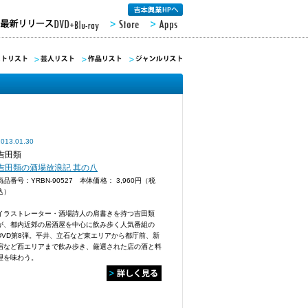
2013.01.30
吉田類
吉田類の酒場放浪記 其の八
商品番号：YRBN-90527 本体価格：
3,960円（税
込）
イラストレーター・酒場詩人の肩書きを持つ吉田類
が、都内近郊の居酒屋を中心に飲み歩く人気番組の
DVD第8弾。平井、立石など東エリアから都庁前、新
宿など西エリアまで飲み歩き、厳選された店の酒と料
理を味わう。