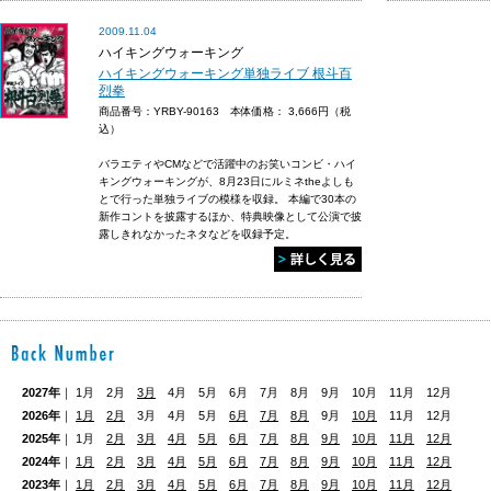
2009.11.04
ハイキングウォーキング
ハイキングウォーキング単独ライブ 根斗百
烈拳
商品番号：YRBY-90163 本体価格：
3,666円（税
込）
バラエティやCMなどで活躍中のお笑いコンビ・ハイ
キングウォーキングが、8月23日にルミネtheよしも
とで行った単独ライブの模様を収録。 本編で30本の
新作コントを披露するほか、特典映像として公演で披
露しきれなかったネタなどを収録予定。
2027年
｜ 1月 2月
3月
4月 5月 6月 7月 8月 9月 10月 11月 12月
2026年
｜
1月
2月
3月 4月 5月
6月
7月
8月
9月
10月
11月 12月
2025年
｜ 1月
2月
3月
4月
5月
6月
7月
8月
9月
10月
11月
12月
2024年
｜
1月
2月
3月
4月
5月
6月
7月
8月
9月
10月
11月
12月
2023年
｜
1月
2月
3月
4月
5月
6月
7月
8月
9月
10月
11月
12月