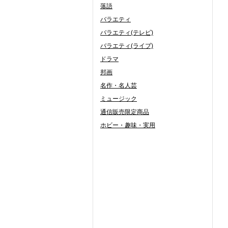
落語
バラエティ
バラエティ(テレビ)
バラエティ(ライブ)
ドラマ
邦画
名作・名人芸
ミュージック
通信販売限定商品
ホビー・趣味・実用