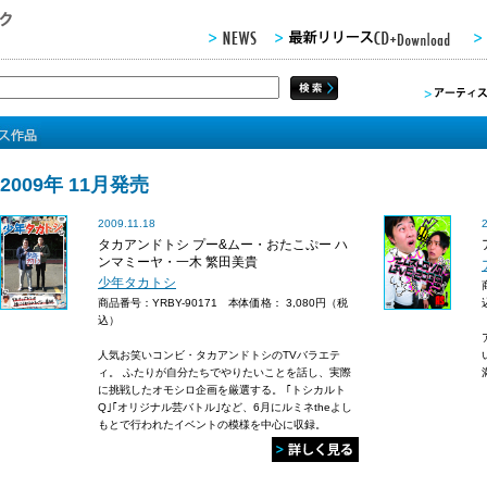
2009年 11月発売
2009.11.18
タカアンドトシ プー&ムー・おたこぷー ハ
ンマミーヤ・一木 繁田美貴
少年タカトシ
商品番号：YRBY-90171 本体価格：
3,080円（税
込）
人気お笑いコンビ・タカアンドトシのTVバラエテ
ィ。 ふたりが自分たちでやりたいことを話し、実際
に挑戦したオモシロ企画を厳選する。 ｢トシカルト
Q｣｢オリジナル芸バトル｣など、6月にルミネtheよし
もとで行われたイベントの模様を中心に収録。