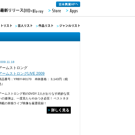
2009.11.18
アームストロング
アームストロングLIVE 2009
商品番号：YRBY-90170 本体価格：
3,143円（税
込）
アームストロング初のDVD!! 2人がおりなす絶妙な笑
いの連弾は、一度見たらやみつき必至！ ベストネタ
満載の単独ライブ映像を厳選収録！