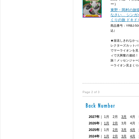
ー）
東野・岡村の旅猿
なさい… シン
くりの旅 ドキド
商品番号：YRBJ-5
込）
★放送しきれなかっ
レクターズカットバ
でマーライオンを見
ィで大興奮の連続！
旅！メッセンジャー
ーライオン見まくりの
Page 2 of 3
2027年
｜ 1月 2月
3月
4月 5
2026年
｜
1月
2月
3月 4月
2025年
｜ 1月
2月
3月
4月
2024年
｜
1月
2月
3月
4月