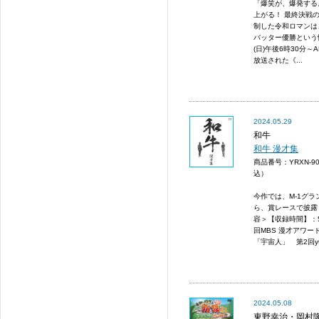
「爆笑が、爆発する
上がる！ 最終決戦
制した令和ロマンは
バッター優勝という快
(日)午後6時30分
放送された《...
2024.05.29
和牛
和牛 漫才集
商品番号：YRXN-9
込）
今作では、M-1グ
ら、賞レースで披露
容＞【収録時間】：5
回MBS 漫才アワード 
「宇宙人」 第2回ytv 
2024.05.08
東野幸治・岡村