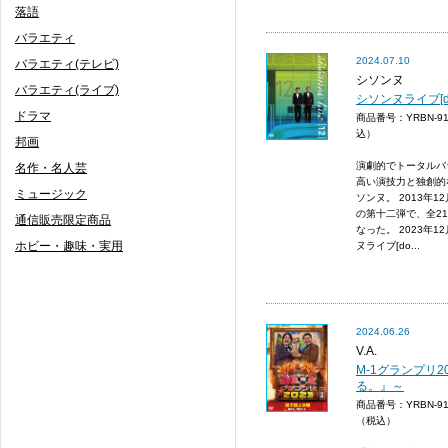
落語
バラエティ
2024.07.10
バラエティ(テレビ)
シソンヌ
バラエティ(ライブ)
シソンヌライブ[do
ドラマ
商品番号：YRBN-9
込）
邦画
演劇的でトータルバ
名作・名人芸
高い演技力と独創的
ミュージック
ソンヌ。 2013年
の第十二弾で、全2
通信販売限定商品
なった。 2023年
ホビー・趣味・実用
ヌライブ[do...
2024.06.26
V.A.
M-1グランプリ
る。』～
商品番号：YRBN-9
（税込）