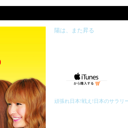
陽は、また昇る
アラジン
発売日：2008年07月30日
商品番号：YRCN-90025
本体価格： 1,320円（税込）
頑張れ日本!戦え!日本のサラリー
フジテレビ系超人気番組｢クイズ!ヘ
の剛士・上地雄輔・野久保直樹～と、
樹菜～が合体!6人組のスーパーユニ