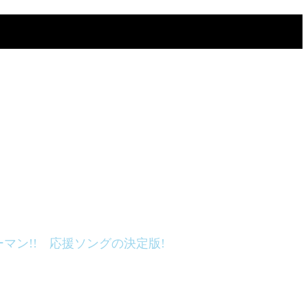
マン!! 応援ソングの決定版!
キサゴンⅡ｣から飛び出した人気ユニット｢羞恥心｣～つる
｢Pabo｣～里田まい(カントリー娘。)・スザンヌ・木下優
ット『アラジン』結成!!