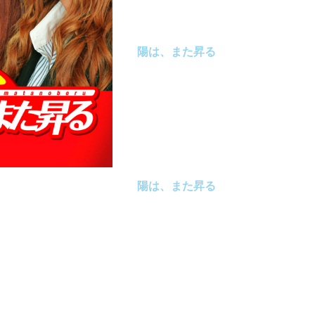
｢頑張れ日本｣｢戦え 日本のサラリ
ケ商戦までロングセラー爆走必至!
陽は、また昇る
1 陽は、また昇る
2 陽は、また昇る(羞恥心と歌おう! 
3 .陽は、また昇る(Paboと歌おう!カ
4 陽は、また昇る(みんなで歌おう!
陽は、また昇る
1 陽は、また昇る 振り付け映像(羞恥
ングル)
2 陽は、また昇る スペシャルドラ