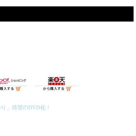
」
り」待望のDVD化！
力派コント師空気階段が、
、約2万5千人を動員した空気階段の第7回単独公演「ひか